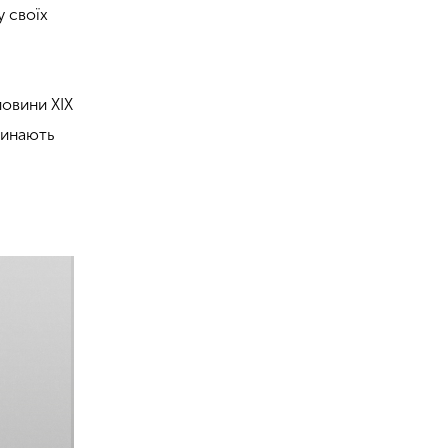
у своїх
ловини ХІХ
очинають