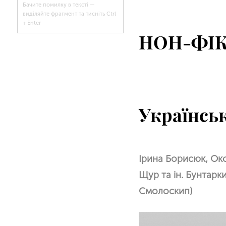
Бачите помилку в тексті —
виділяйте фрагмент та тисніть Ctrl
+ Enter
НОН-ФІ
Українсь
Ірина Борисюк, Ок
Щур та ін. Бунтарки
Смолоскип)