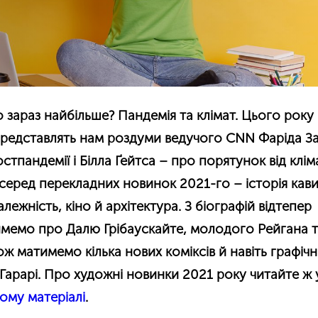
зараз найбільше? Пандемія та клімат. Цього року
 представлять нам роздуми
ведучого CNN Фаріда За
остпандемії і
Білла Ґейтса –
про порятунок від клім
серед перекладних новинок 2021-го – історія кави
лежність, кіно й архітектура. З біографій відтепер
имемо про Далю Грібаускайте, молодого Рейгана 
ож матимемо кілька нових коміксів й навіть графіч
Гарарі. Про художні новинки 2021 року читайте ж 
ому матеріалі
.