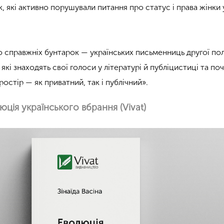
 які активно порушували питання про статус і права жінки 
 справжніх бунтарок — українських письменниць другої по
 які знаходять свої голоси у літературі й публіцистиці та п
остір — як приватний, так і публічний».
люція українського вбрання (Vivat)