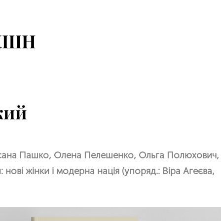
КШН
кий
сана Пашко, Олена Пелешенко, Ольга Полюхович,
: нові жінки і модерна нація (упоряд.: Віра Агеєва,