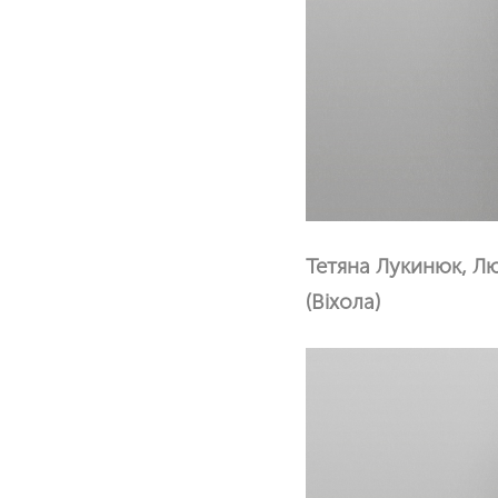
Тетяна Лукинюк, Лю
(Віхола)