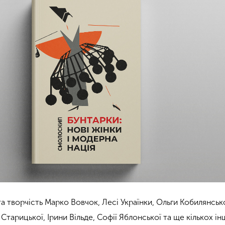
та творчість Марко Вовчок, Лесі Українки, Ольги Кобилянсько
тарицької, Ірини Вільде, Софії Яблонської та ще кількох ін