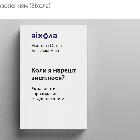
оволенням (Віхола)