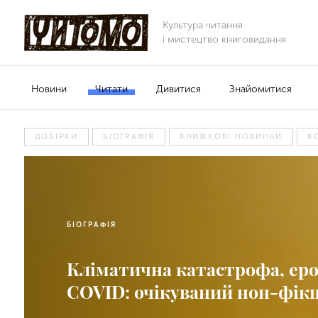
Культура читання
і мистецтво книговидання
Новини
Читати
Дивитися
Знайомитися
ДОБІРКИ
БІОГРАФІЯ
КНИЖКОВІ НОВИНКИ
К
БІОГРАФІЯ
Кліматична катастрофа, еро
COVID: очікуваний нон-фік