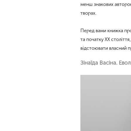
менш знакових авторок,
творах.
Перед вами книжка про
та початку ХХ століття,
відстоювати власний пр
Зінаїда Васіна. Ево