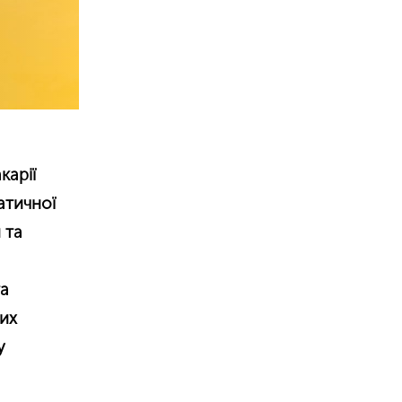
карії
атичної
 та
та
них
у