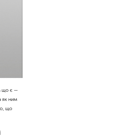
ь що є —
а як ним
го, що
і