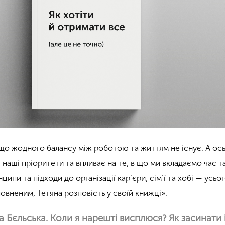
що жодного балансу між роботою та життям не існує. А ос
є наші пріоритети та впливає на те, в що ми вкладаємо час т
ципи та підходи до організації кар’єри, сім’ї та хобі — усьо
овненим, Тетяна розповість у своїй книжці».
а Бєльська. Коли я нарешті висплюся? Як засинати 