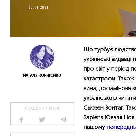
25.01.2021
Що турбує людство 
українські видавці
про світ у період п
НАТАЛЯ КОРНІЄНКО
катастрофи. Також 
вина, дофамінова за
українською читат
Сьюзен Зонтаг. Так
ПОДІЛИТИСЯ
Sapiens
Юваля Ноя 
нашому
попереднь