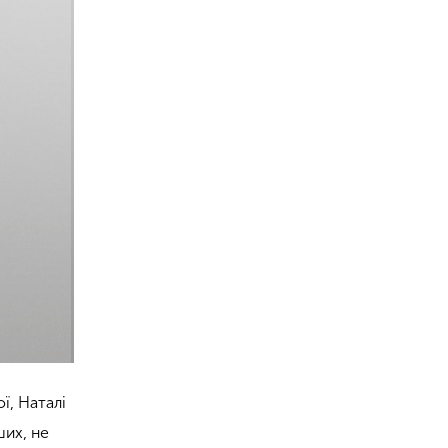
ї, Наталі
ших, не