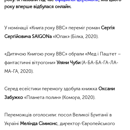
року вперше відбулася онлайн.
У номінації «Книга року ВВС» переміг роман
Сергія
Сергійовича SAIGONа
«Юпак» (Білка, 2020).
«Дитячою Книгою року ВВС» обрали «Мед і Паштет –
фантастичні вітрогони»
Уляни Чуби
(А-БА-БА-ГА-ЛА-
МА-ГА, 2020).
Серед есеїстики перемогу здобула книжка
Оксани
Забужко
«Планета полин» (Комора, 2020).
Переможців оголосили: посол Великої Британії в
Україні
Мелінда Сіммонс
, директор Європейського