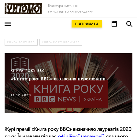
Культура читання
і мистецтво книговидання
ПІДТРИМАТИ
КНИГА РОКУ ВВС
КНИГА РОКУ ВВС-2020
КНИГА РОКУ ВВС
«Книга року ВВС» оголосила переможців
11.12.2020
Журі премії «Книга року ВВС» визначило лауреатів 2020
року. Їх назвали під час
офіційної церемонії
, яка цього