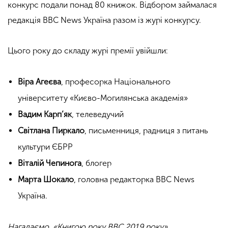
конкурс подали понад 80 книжок. Відбором займалася
редакція ВВС News Україна разом із журі конкурсу.
Цього року до складу журі премії увійшли:
Віра Агеєва
, професорка Національного
університету «Києво-Могилянська академія»
Вадим Карп’як
, телеведучий
Світлана Пиркало
, письменниця, радниця з питань
культури ЄБРР
Віталій Чепинога
, блогер
Марта Шокало
, головна редакторка BBC News
Україна.
Нагадаємо, «Книгою року BBC 2019 року»