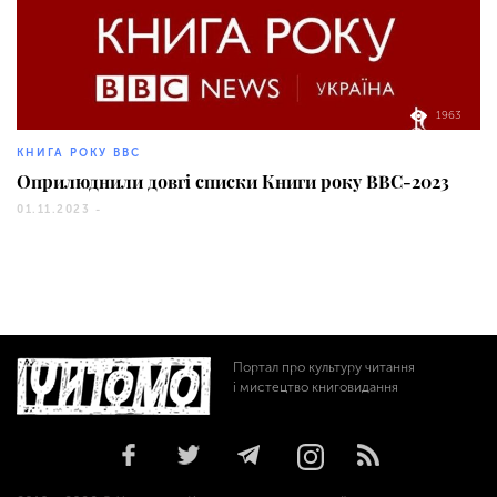
1963
КНИГА РОКУ ВВС
Оприлюднили довгі списки Книги року ВВС-2023
01.11.2023 -
Портал про культуру читання
і мистецтво книговидання