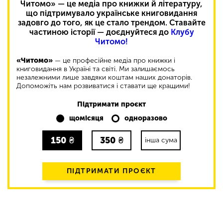
Читомо» — це медіа про книжки й літературу,
що підтримувало українське книговидання
задовго до того, як це стало трендом. Ставайте
частиною історії — доєднуйтеся до
Клубу
Читомо!
«Читомо»
— це професійне медіа про книжки і
книговидання в Україні та світі. Ми залишаємось
незалежними лише завдяки коштам наших донаторів.
Допоможіть нам розвиватися і ставати ще кращими!
Підтримати проєкт
щомісяця
одноразово
150
₴
350
₴
інша сума
ПІДТРИМАТИ ПРОЄКТ