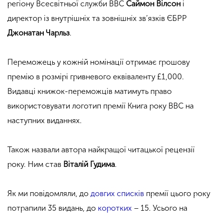
регіону Всесвітньої служби ВВС
Саймон Вілсон
і
директор із внутрішніх та зовнішніх зв’язків ЄБРР
Джонатан Чарльз
.
Переможець у кожній номінації отримає грошову
премію в розмірі гривневого еквіваленту £1,000.
Видавці книжок-переможців матимуть право
використовувати логотип премії Книга року ВВС на
наступних виданнях.
Також назвали автора найкращої читацької рецензії
року. Ним став
Віталій Гудима
.
Як ми повідомляли, до
довгих списків
премії цього року
потрапили 35 видань, до
коротких
– 15. Усього на