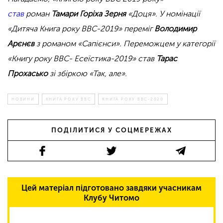
став
роман
Тамари Горіха Зерня
«Доця». У номінації
«Дитяча Книга року BBC-2019» переміг
Володимир
Арєнєв
з романом «Сапієнси». Переможцем у категорії
«Книгу року ВВС- Есеїстика-2019» став
Тарас
Прохасько
зі збіркою «Так, але».
НОВИНИ
КНИГА РОКУ ВВС
КНИГА РОКУ ВВС-2020
ПОДІЛИТИСЯ У СОЦМЕРЕЖАХ
Цей матеріал підготовано завдяки учасникам
Клубу Читомо