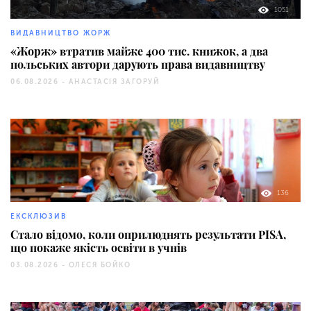
1051
ВИДАВНИЦТВО ЖОРЖ
«Жорж» втратив майже 400 тис. книжок, а два
польських автори дарують права видавництву
06.08.2026 -
АНАСТАСІЯ ЗАГОРУЙ
136
ЕКСКЛЮЗИВ
Стало відомо, коли оприлюднять результати PISA,
що покаже якість освіти в учнів
03.08.2026 -
ОЛЕСЯ БОЙКО