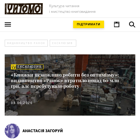
Культура читання
і мистецтво книговидання
ПІДТРИМАТИ
ВИДАВНИЦТВО РАНОК
ЕКСКЛЮЗИВ
ЕКСКЛЮЗИВ
«Книжки неможливо робити без оптимізму»:
видавництво «Ранок» втратило понад 60 млн
грн, але перебудувало роботу
08.06.2026
АНАСТАСІЯ ЗАГОРУЙ