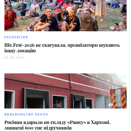
149
ЕКСКЛЮЗИВ
Ше.Fest-2026 не скасували, організатори шукають
іншу локацію
02.08.2026 -
1379
ВИДАВНИЦТВО РАНОК
Росіяни вдарили по складу «Ранку» в Харкові,
знищені 600 тис підручників