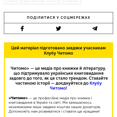
НОВИНИ
ВИДАВНИЦТВО РАНОК
ЕКСКЛЮЗИВ
ПОДІЛИТИСЯ У СОЦМЕРЕЖАХ
Цей матеріал підготовано завдяки учасникам
Клубу Читомо
Читомо» — це медіа про книжки й літературу,
що підтримувало українське книговидання
задовго до того, як це стало трендом. Ставайте
частиною історії — доєднуйтеся до
Клубу
Читомо!
«Читомо»
— це професійне медіа про книжки і
книговидання в Україні та світі. Ми залишаємось
незалежними лише завдяки коштам наших донаторів.
Допоможіть нам розвиватися і ставати ще кращими!