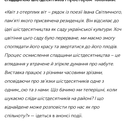
«Квіт з отерплих віт – рядок із поезії Івана Світличного,
пам’яті якого присвячена резиденція. Він відсилає до
ідеї шістдесятництва як саду української культури. Хоч
цвітіння цьго саду було перерване, ми маємо змогу
споглядати його красу та звертатися до його плодів.
Процес осмислення спадщини шістдесятництва – це
вглядання у втрачене й згіркле думання про набуте.
Виставка працює з різними часовими зрізами,
оповідаючи про зв’язки шістдесятників одне з
одним_ою та з нами. Що бачимо ми теперішні, коли
шукаємо сліди шістдесятників на районі? І що
віднайдене може розповісти про нас як про
спільноту?»
— ідеться в анонсі події.
.