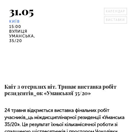
31.05
КАЛЕНДАР
ВИСТАВКИ
КИЇВ
15:00
ВУЛИЦЯ
УМАНСЬКА,
35/20
Квіт з отерплих віт. Триває виставка робіт
резидентів_ок «Уманської 35/20»
24 травня відкриється виставка фінальних робіт
учасників_ць міждисциплінарної резиденції «Уманська
35/20». Це результат їхньої кількамісячної роботи зі
спадщиною шістдесятників і простором Чоколівки.