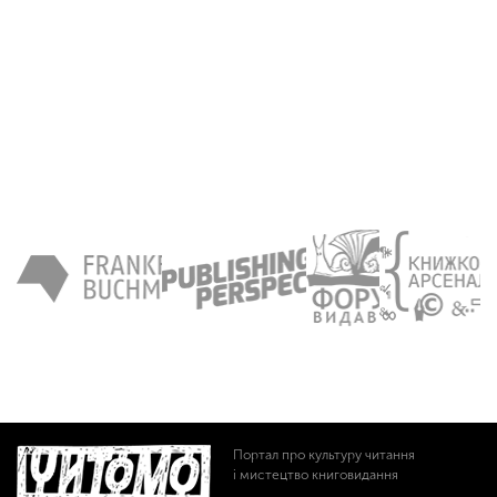
Портал про культуру читання
і мистецтво книговидання