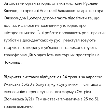
За словами організаторів, оптики мисткині Руслани
Ключко, історикині Анастасії Баклажко та архітектора
Олександра Цюпера допомагають підсвітити те, що
досі залишалося непоміченим у історіях про
шістдесятництво. Їхні роботи проявляють роль практик
турботи в дисидентському русі, реактуалізовують
творчість, створену в ув’язненні, та демонструють
трансформаційну здатність культурних просторів на
Чоколівці.
.
Відкриття виставки відбудеться 24 травня за адресою
Уманська 35/20 з боку парку «Супутник». Після цього
експозицію перенесуть на платформу «Острів»
(Волинська 9/21). Там виставка триватиме з 25 по 31
травня включно.