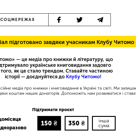
 СОЦМЕРЕЖАХ
іал підготовано завдяки учасникам Клубу Читомо
томо» — це медіа про книжки й літературу, що
ідтримувало українське книговидання задовго
 того, як це стало трендом. Ставайте частиною
історії — доєднуйтеся до
Клубу Читомо!
ійне медіа про книжки і книговидання в Україні та світі. Ми залиш
яки коштам наших донаторів. Допоможіть нам розвиватися і става
Підтримати проєкт
щомісяця
інша
150
₴
350
₴
сума
одноразово