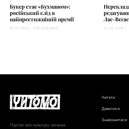
Букер стає «Бухманом»:
Переклад
російський слід в
редагуван
найпрестижнішій премії
Лас-Вегас
04.07.2026 -
ОЛЕСЯ БОЙКО
22.05.2026 -
Читати
Дивитися
Знайомитися
Портал про культуру читання