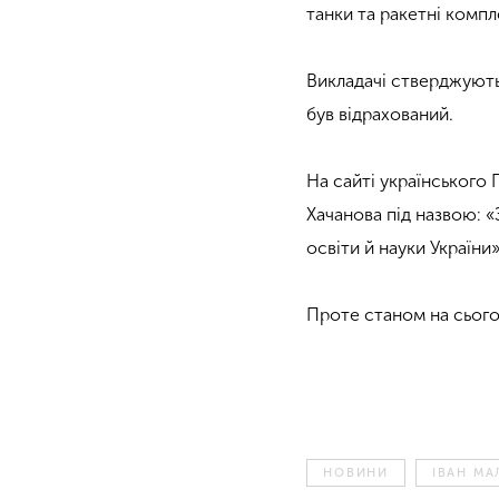
танки та ракетні компл
Викладачі стверджують,
був відрахований.
На сайті українського
Хачанова під назвою: 
освіти й науки України»
Проте станом на сього
НОВИНИ
ІВАН М