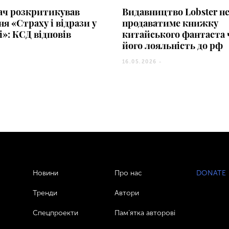
ач розкритикував
Видавництво Lobster н
ня «Страху і відрази у
продаватиме книжку
і»: КСД відповів
китайського фантаста 
його лояльність до рф
16.05.2026 -
Новини
Про нас
DONATE
Тренди
Автори
Спецпроекти
Пам’ятка авторові