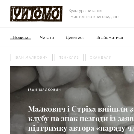
Культура читання
і мистецтво книговидання
Новини
Читати
Дивитися
Знайомитися
ІВАН МАЛКОВИЧ
ПЕН-КЛУБ
СКАНДАЛИ
ІВАН МАЛКОВИЧ
Малкович і Стріха вийшли 
клубу на знак незгоди із зая
підтримку автора «параду ч