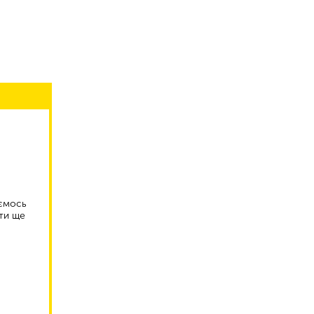
аємось
ти ще