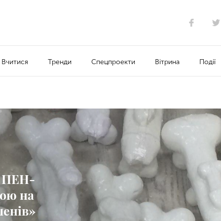
Вчитися
Тренди
Спецпроекти
Вітрина
Події
з ПЕН-
вою на
ленів»