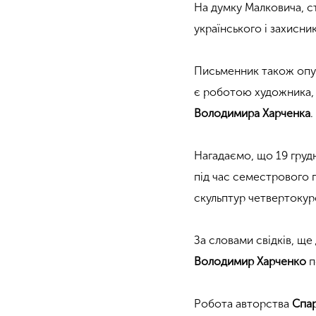
На думку Малковича, ст
українського і захисник
Письменник також опуб
є роботою художника, 
Володимира Харченка
.
Нагадаємо, що 19 грудн
під час семестрового п
скульптур четвертоку
За словами свідків, ще
Володимир Харченко
п
Робота авторства
Спар