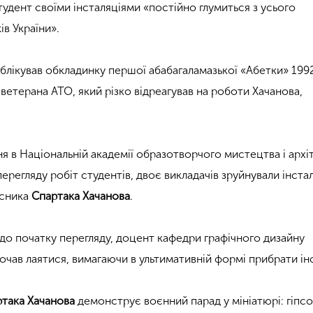
удент своїми інсталяціями «постійно глумиться з усього
ів України».
лікував обкладинку першої абабагаламазької «Абетки» 1992
ветерана АТО, який різко відреагував на роботи Хачанова,
я в Національній академії образотворчого мистецтва і архі
ерегляду робіт студентів, двоє викладачів зруйнували інстал
рсника
Спартака Хачанова
.
 до початку перегляду, доцент кафедри графічного дизайну
очав лаятися, вимагаючи в ультимативній формі прибрати ін
така Хачанова
демонструє воєнний парад у мініатюрі: гіпсо