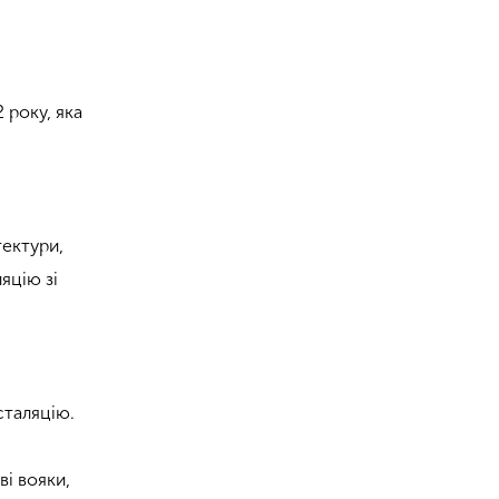
 року, яка
тектури,
яцію зі
сталяцію.
ві вояки,