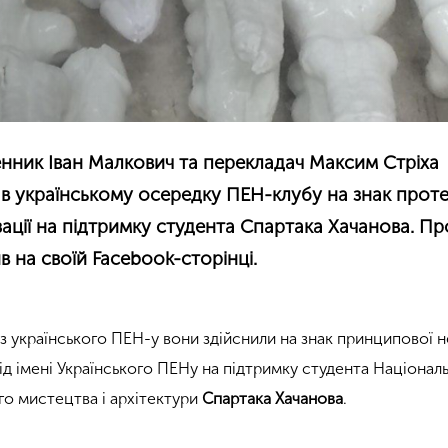
нник Іван Малкович та перекладач Максим Стріха
в українському осередку ПЕН-клубу на знак прот
зації на підтримку студента
Спартака Хачанова
. Пр
 на своїй Facebook-сторінці.
 з українського ПЕН-у вони здійснили на знак принципової н
д імені Українського ПЕНу на підтримку студента Націонал
го мистецтва і архітектури
Спартака Хачанова
.