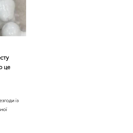
есту
о це
езгоди із
ьної