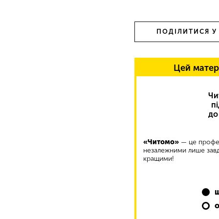
ПОДІЛИТИСЯ У
Цей матер
Чи
п
до
«Читомо»
— це профес
незалежними лише завд
кращими!