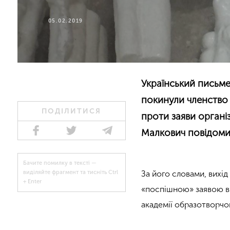
05.02.2019
Український письме
покинули членство 
ПОДІЛИТИСЯ
проти заяви органі
Малкович повідомив
Бачите помилку в тексті —
За його словами, вихід
виділяйте фрагмент та тисніть Ctrl
+ Enter
«поспішною» заявою ві
академії образотворчо