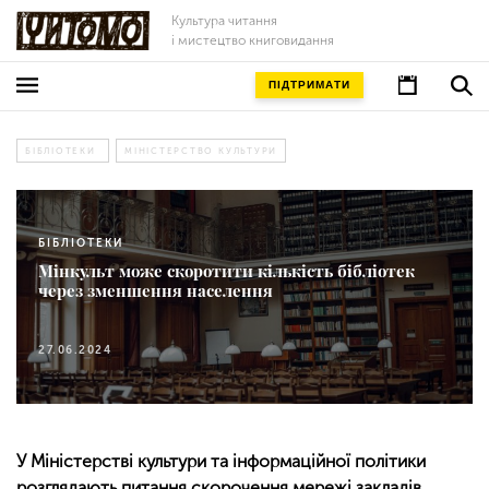
Культура читання
і мистецтво книговидання
ПІДТРИМАТИ
БІБЛІОТЕКИ
МІНІСТЕРСТВО КУЛЬТУРИ
БІБЛІОТЕКИ
Мінкульт може скоротити кількість бібліотек
через зменшення населення
27.06.2024
У Міністерстві культури та інформаційної політики
розглядають питання скорочення мережі закладів