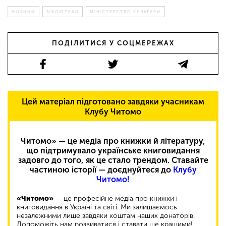
НОВИНИ
БІБЛІОТЕКИ
МІНІСТЕРСТВО КУЛЬТУРИ
ПОДІЛИТИСЯ У СОЦМЕРЕЖАХ
Цей матеріал підготовано завдяки учасникам
Клубу Читомо
Читомо» — це медіа про книжки й літературу,
що підтримувало українське книговидання
задовго до того, як це стало трендом. Ставайте
частиною історії — доєднуйтеся до
Клубу
Читомо!
«Читомо»
— це професійне медіа про книжки і
книговидання в Україні та світі. Ми залишаємось
незалежними лише завдяки коштам наших донаторів.
Допоможіть нам розвиватися і ставати ще кращими!