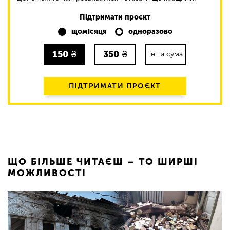
Підтримати проєкт
щомісяця
одноразово
150
₴
350
₴
інша сума
ПІДТРИМАТИ ПРОЄКТ
ЩО БІЛЬШЕ ЧИТАЄШ – ТО ШИРШІ
МОЖЛИВОСТІ