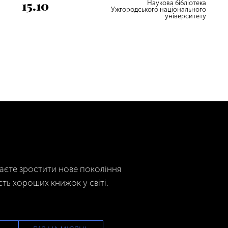
15.10
Наукова бібліотека
Ужгородського національного
університету
гаєте зростити нове покоління
сть хороших книжок у світі.