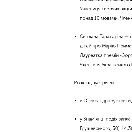
Учасниця творчих акцій
понад 10 мовами. Член
Світлана Тараторіна — 
дітей про Марію Прима
Лауреатка премій
«
Зор
Членкиня Українського
Розклад зустрічей:
в Олександрії зустріч в
у Знам’янці подія запла
Грушевського, 30). 14.3