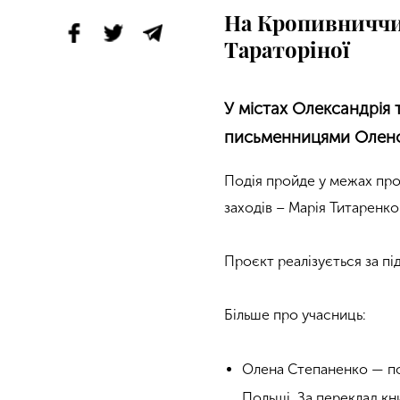
На Кропивниччи
Тараторіної
У містах Олександрія 
письменницями Олено
Подія пройде у межах пр
заходів – Марія Титаренко
Проєкт реалізується за 
Більше про учасниць:
Олена Степаненко — пое
Польщі. За переклад к