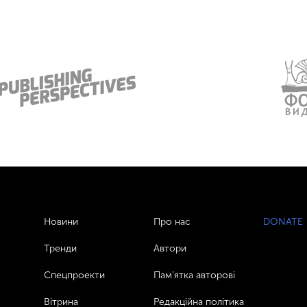
Новини
Про нас
DONATE
Тренди
Автори
Спецпроекти
Пам’ятка авторові
Вітрина
Редакційна політика