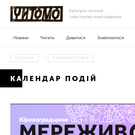
Культура читання
і мистецтво книговидання
Новини
Читати
Дивитися
Знайомитися
ГОЛОВНА
КАЛЕНДАР ПОДІЙ
КАЛЕНДАР ПОДІЙ