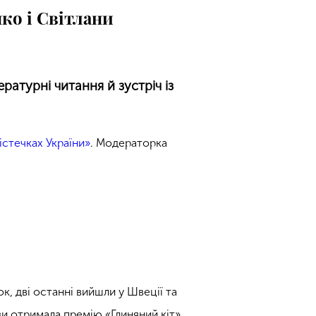
ко і Світлани
ературні читання й зустріч із
істечках України
»
. Модераторка
к, дві останні вийшли у Швеції та
ови отримала премію
«
Глиняний кіт
»
.