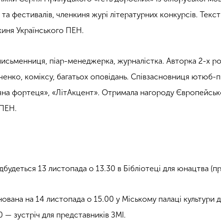
 та фестивалів, членкиня журі літературних конкурсів. Тек
киня Українського ПЕН.
письменниця, піар-менеджерка, журналістка. Авторка 2-х ро
ченко, коміксу, багатьох оповідань. Співзасновниця ютюб-
яна фортеця
»
,
«
ЛітАкцент
»
. Отримала нагороду Європейськ
 ПЕН.
ідбудеться 13 листопада о 13.30 в Бібліотеці для юнацтва (п
нована на 14 листопада о 15.00 у Міському палаці культури дл
0 — зустріч для представників ЗМІ.