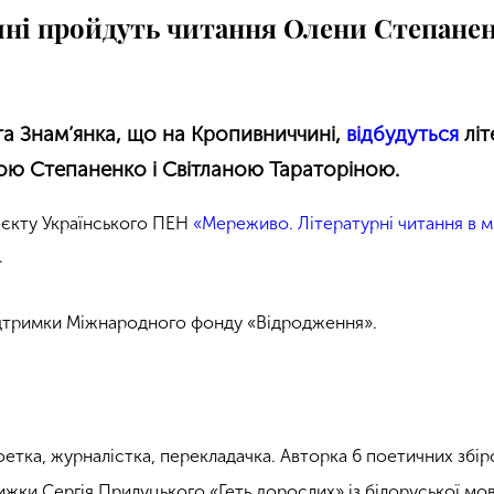
ні пройдуть читання Олени Степанен
та Знам’янка, що на Кропивниччині,
відбудуться
літ
ю Степаненко і Світланою Тараторіною.
оєкту Українського ПЕН
«
Мереживо. Літературні читання в м
.
підтримки Міжнародного фонду
«
Відродження
»
.
тка, журналістка, перекладачка. Авторка 6 поетичних збіро
нижки Сергія Прилуцького
«
Геть дорослих
»
із білоруської м