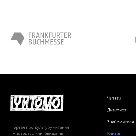
Читати
Дивитися
Знайомитися
Портал про культуру читання
і мистецтво книговидання
Вчитися