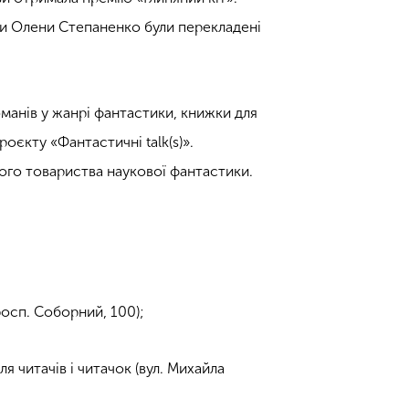
сти Олени Степаненко були перекладені
манів у жанрі фантастики, книжки для
проєкту
«
Фантастичні talk(s)
»
.
ого товариства наукової фантастики.
росп. Соборний, 100);
я читачів і читачок (вул. Михайла