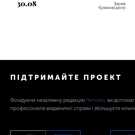
30.08
Харків
ЄрміловЦентр
ПІДТРИМАЙТЕ ПРОЕКТ
Фондуючи незалежну редакцію
Читомо
, ви допома
професіоналів видавничої справи і збільшуєте кількі