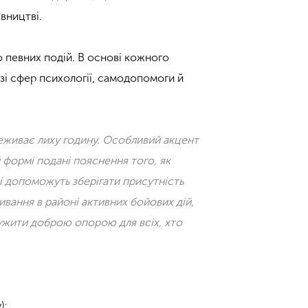
авництві.
о певних подій. В основі кожного
 зі сфер психології, самодопомоги й
еживає лиху годину. Особливий акцент
й формі подані пояснення того, як
кі допоможуть зберігати присутність
ивання в районі активних бойових дій,
лужити доброю опорою для всіх, хто
);