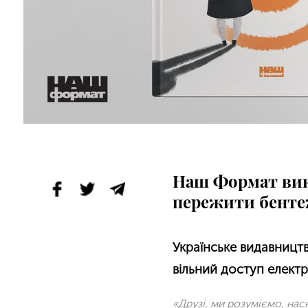
Наш Формат викл
пережити бенте
Українське видавниц
вільний доступ електр
«Друзі, ми розуміємо, нас