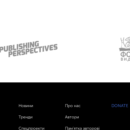
Новини
Про нас
DONATE
Тренди
Автори
Спецпроекти
Пам’ятка авторові