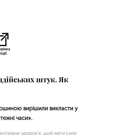
орінка
одії
ддійських штук. Як
юшиною вирішили викласти у
тежні часи».
ментальне здоров’я, щоб мати сили