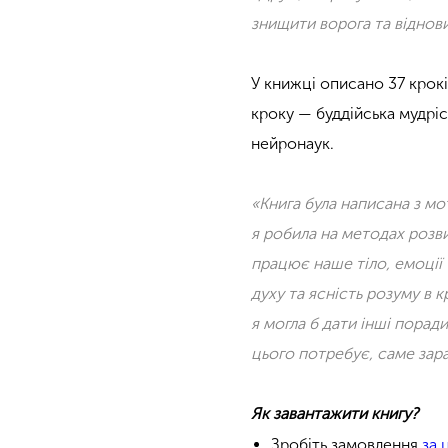
знищити ворога та віднов
У книжці описано 37 крокі
кроку — буддійська мудріс
нейронаук.
«Книга була написана з м
я робила на методах розви
працює наше тіло, емоції 
духу та ясність розуму в 
я могла б дати інші порад
цього потребує, саме зар
Як завантажити книгу?
Зробіть замовлення
за 