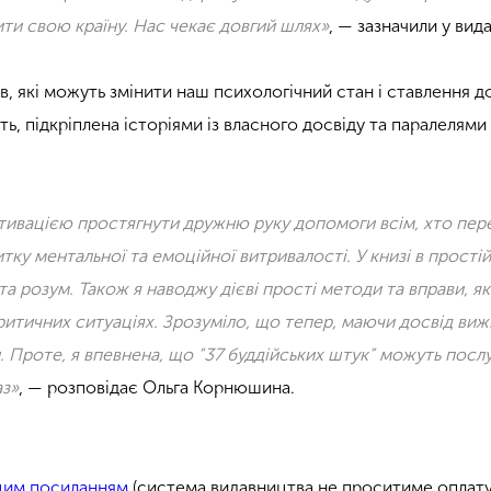
ити свою країну. Нас чекає довгий шлях»
, — зазначили у вид
в, які можуть змінити наш психологічний стан і ставлення д
ть, підкріплена історіями із власного досвіду та паралелями
отивацією простягнути дружню руку допомоги всім, хто пер
тку ментальної та емоційної витривалості. У книзі в прості
та розум. Також я наводжу дієві прості методи та вправи, я
критичних ситуаціях. Зрозуміло, що тепер, маючи досвід виж
и. Проте, я впевнена, що “37 буддійських штук” можуть пос
аз»
, — розповідає Ольга Корнюшина.
цим посиланням
(система видавництва не проситиме оплату