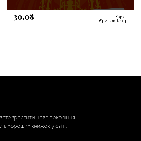
30.08
Харків
ЄрміловЦентр
гаєте зростити нове покоління
сть хороших книжок у світі.