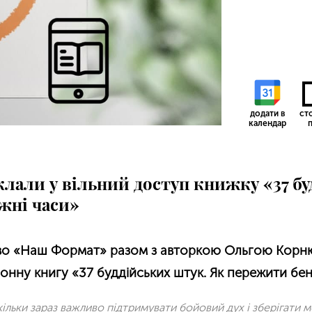
додати в
ст
календар
п
али у вільний доступ книжку «37 бу
жні часи»
тво «Наш Формат» разом з авторкою Ольгою Корн
онну книгу «37 буддійських штук. Як пережити бен
кільки зараз важливо підтримувати бойовий дух і зберігати 