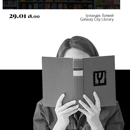
29.01
18.00
Ірландія, Ґолвей
Galway City Library