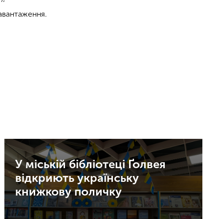
завантаження.
У міській бібліотеці Ґолвея
відкриють українську
книжкову поличку