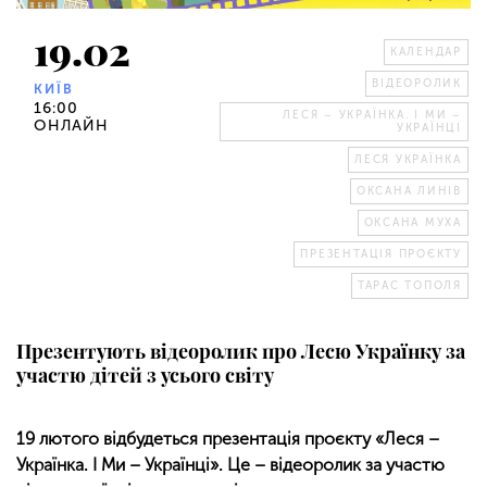
19.02
КАЛЕНДАР
ВІДЕОРОЛИК
КИЇВ
16:00
ЛЕСЯ – УКРАЇНКА. І МИ –
ОНЛАЙН
УКРАЇНЦІ
ЛЕСЯ УКРАЇНКА
ОКСАНА ЛИНІВ
ОКСАНА МУХА
ПРЕЗЕНТАЦІЯ ПРОЄКТУ
ТАРАС ТОПОЛЯ
Презентують відеоролик про Лесю Українку за
участю дітей з усього світу
19 лютого відбудеться презентація проєкту «Леся –
Українка. І Ми – Українці». Це – відеоролик за участю