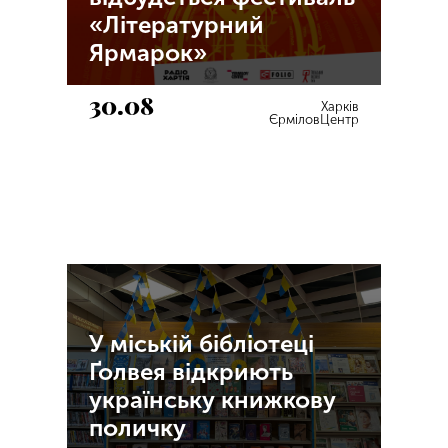
«Літературний
Ярмарок»
30.08
Харків
ЄрміловЦентр
У міській бібліотеці
Ґолвея відкриють
українську книжкову
поличку