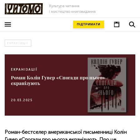
Культура читання
і мистецтво книговидання
ПІДТРИМАТИ
ЕКРАНІЗАЦІЇ
ЕКРАНІЗАЦІЇ
Роман Колін Гувер «Спогади про нього»
екранізують
20.03.2025
Роман-бестселер американської письменниці Колін
Гувер «Спогади про нього» екранізують. Про це