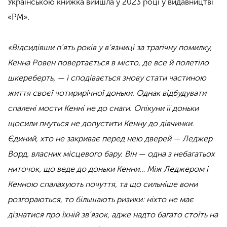
Українською книжка вийшла у 2023 році у видавництві
«РМ».
«Відсидівши п’ять років у в’язниці за трагічну помилку,
Кенна Ровен повертається в місто, де все й полетіло
шкереберть, — і сподівається знову стати частиною
життя своєї чотирирічної доньки. Однак відбудувати
спалені мости Кенні не до снаги. Опікуни її доньки
щосили пнуться не допустити Кенну до дівчинки.
Єдиний, хто не закриває перед нею дверей — Леджер
Ворд, власник місцевого бару. Він — одна з небагатьох
ниточок, що веде до доньки Кенни… Між Леджером і
Кенною спалахують почуття, та що сильніше вони
розгораються, то більшають ризики: ніхто не має
дізнатися про їхній зв’язок, адже надто багато стоїть на