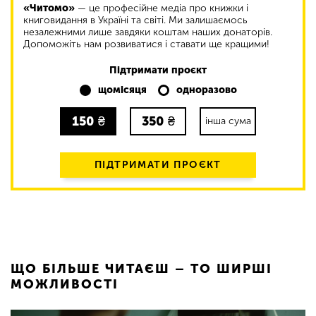
«Читомо»
— це професійне медіа про книжки і
книговидання в Україні та світі. Ми залишаємось
незалежними лише завдяки коштам наших донаторів.
Допоможіть нам розвиватися і ставати ще кращими!
Підтримати проєкт
щомісяця
одноразово
150
₴
350
₴
інша сума
ПІДТРИМАТИ ПРОЄКТ
ЩО БІЛЬШЕ ЧИТАЄШ – ТО ШИРШІ
МОЖЛИВОСТІ