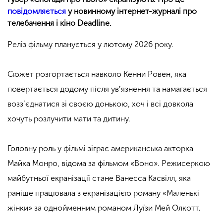
повідомляється
у новинному інтернет-журналі про
телебачення і кіно Deadline.
Реліз фільму планується у лютому 2026 року.
Сюжет розгортається навколо Кенни Ровен, яка
повертається додому після увʼязнення та намагається
возз’єднатися зі своєю донькою, хоч і всі довкола
хочуть розлучити мати та дитину.
Головну роль у фільмі зіграє американська акторка
Майка Монро, відома за фільмом «Воно». Режисеркою
майбутньої екранізації стане Ванесса Касвілл, яка
раніше працювала з екранізацією роману «Маленькі
жінки» за однойменним романом Луїзи Мей Олкотт.