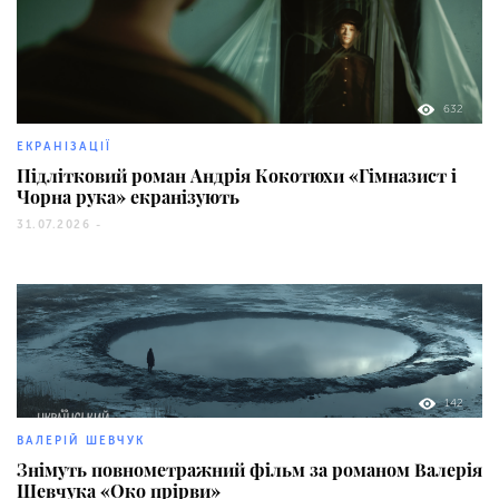
632
ЕКРАНІЗАЦІЇ
Підлітковий роман Андрія Кокотюхи «Гімназист і
Чорна рука» екранізують
31.07.2026 -
142
ВАЛЕРІЙ ШЕВЧУК
Знімуть повнометражний фільм за романом Валерія
Шевчука «Око прірви»