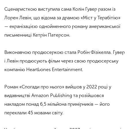
Сценаристкою виступила сама Колін Гувер разом із
Лорен Левін, що відома за драмою «Міст у Терабітію»
— екранізацією однойменного роману американської
письменниці Кетрін Патерсон.
Виконавчою продюсеркою стала Робін Фізікелла. Гувер
і Левін продюсують фільм через свою продюсерську
компанію Heartbones Entertainment.
Роман «Спогади про нього» вийшов у 2022 році у
видавництві Amazon Publishing та розійшовся
накладом понад 6,5 мільйона примірників — його
переклали 45 мовами світу.