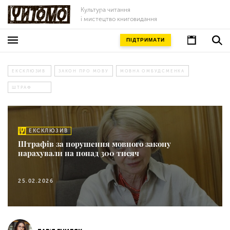
Культура читання
і мистецтво книговидання
ПІДТРИМАТИ
ЕКСКЛЮЗИВ
ЗАКОН ПРО МОВУ
МОВНА ОМБУДСМЕНКА
ШТРАФ
ЕКСКЛЮЗИВ
Штрафів за порушення мовного закону
нарахували на понад 300 тисяч
25.02.2026