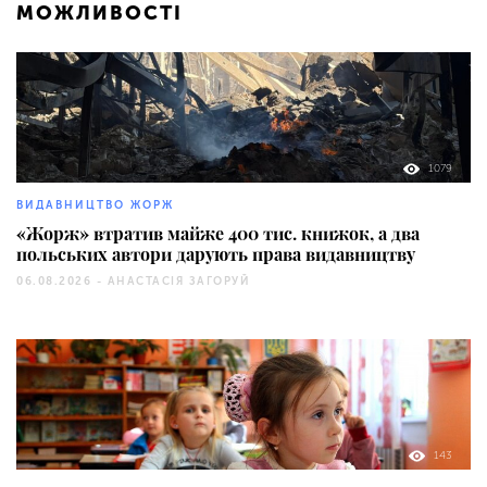
МОЖЛИВОСТІ
1079
ВИДАВНИЦТВО ЖОРЖ
«Жорж» втратив майже 400 тис. книжок, а два
польських автори дарують права видавництву
06.08.2026 -
АНАСТАСІЯ ЗАГОРУЙ
143