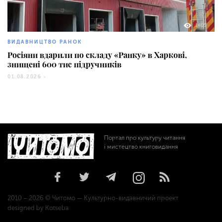
1405
ВИДАВНИЦТВО РАНОК
Росіяни вдарили по складу «Ранку» в Харкові,
знищені 600 тис підручників
01.08.2026 -
Портал про культуру читання
і мистецтво книговидання
2010 – 2026 © Читомо — Культурно-видавничий проект
designed by Kotseba