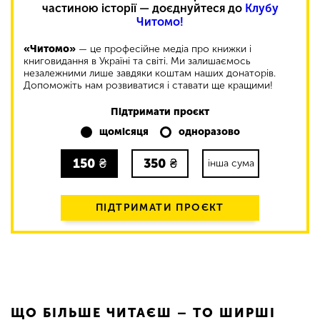
частиною історії — доєднуйтеся до
Клубу
Читомо!
«Читомо»
— це професійне медіа про книжки і
книговидання в Україні та світі. Ми залишаємось
незалежними лише завдяки коштам наших донаторів.
Допоможіть нам розвиватися і ставати ще кращими!
Підтримати проєкт
щомісяця
одноразово
150
₴
350
₴
інша сума
ПІДТРИМАТИ ПРОЄКТ
ЩО БІЛЬШЕ ЧИТАЄШ – ТО ШИРШІ