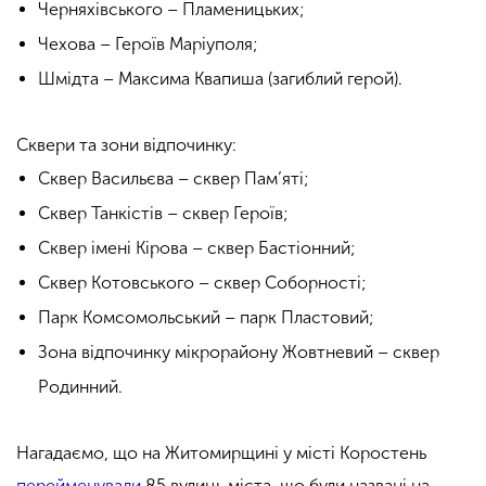
Черняхівського – Пламеницьких;
Чехова – Героїв Маріуполя;
Шмідта – Максима Квапиша (загиблий герой).
Сквери та зони відпочинку:
Сквер Васильєва – сквер Пам’яті;
Сквер Танкістів – сквер Героїв;
Сквер імені Кірова – сквер Бастіонний;
Сквер Котовського – сквер Соборності;
Парк Комсомольський – парк Пластовий;
Зона відпочинку мікрорайону Жовтневий – сквер
Родинний.
Нагадаємо, що на Житомирщині у місті Коростень
перейменували
85 вулиць міста, що були названі на