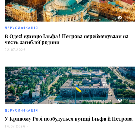
586
ДЕРУСИФІКАЦІЯ
В Одесі вулицю Ільфа і Петрова перейменували на
честь загиблої родини
22.07.2026 -
235
ДЕРУСИФІКАЦІЯ
У Кривому Розі позбудуться вулиці Ільфа й Петрова
14.07.2026 -