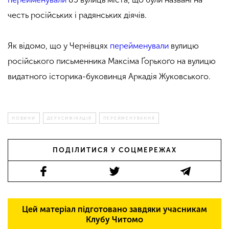
честь російських і радянських діячів.
Як відомо,
що у Чернівцях
перейменували
вулицю
російського письменника Максіма Ґорькоґо на вулицю
видатного історика-буковинця Аркадія Жуковського.
НОВИНИ
ДЕРУСИФІКАЦІЯ
ПЕРЕЙМЕНУВАННЯ
ПОДІЛИТИСЯ У СОЦМЕРЕЖАХ
Цей матеріал підготовано завдяки учасникам
Клубу Читомо