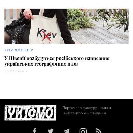
263
KYIV NOT KIEV
У Швеції позбудуться російського написання
українських географічних назв
03.07.2026 -
Портал про культуру читання
і мистецтво книговидання