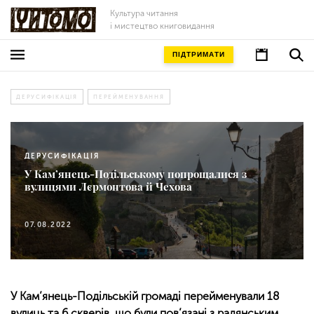
Культура читання
і мистецтво книговидання
ПІДТРИМАТИ
ДЕРУСИФІКАЦІЯ
ПЕРЕЙМЕНУВАННЯ
ДЕРУСИФІКАЦІЯ
У Кам’янець-Подільському попрощалися з
вулицями Лєрмонтова й Чехова
07.08.2022
У Кам’янець-Подільській громаді перейменували 18
вулиць та 6 скверів, що були пов’язані з радянським