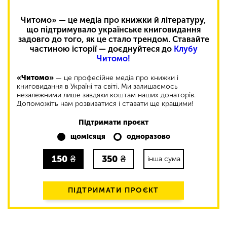
Читомо» — це медіа про книжки й літературу,
що підтримувало українське книговидання
задовго до того, як це стало трендом. Ставайте
частиною історії — доєднуйтеся до
Клубу
Читомо!
«Читомо»
— це професійне медіа про книжки і
книговидання в Україні та світі. Ми залишаємось
незалежними лише завдяки коштам наших донаторів.
Допоможіть нам розвиватися і ставати ще кращими!
Підтримати проєкт
щомісяця
одноразово
150
₴
350
₴
інша сума
ПІДТРИМАТИ ПРОЄКТ