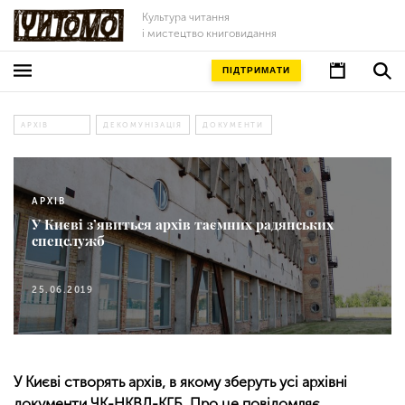
Культура читання
і мистецтво книговидання
ПІДТРИМАТИ
АРХІВ
ДЕКОМУНІЗАЦІЯ
ДОКУМЕНТИ
АРХІВ
У Києві з’явиться архів таємних радянських
спецслужб
25.06.2019
У Києві створять архів, в якому зберуть усі архівні
документи ЧК-НКВД-КГБ. Про це повідомляє