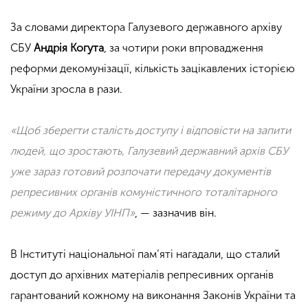
За словами директора Галузевого державного архіву
СБУ
Андрія Когута
, за чотири роки впровадження
реформи декомунізації, кількість зацікавлених історією
України зросла в рази.
«Щоб зберегти сталість доступу і відповісти на запити
людей, що зростають, Галузевий державний архів СБУ
уже зараз готовий розпочати передачу документів
репресивних органів комуністичного тоталітарного
режиму до Архіву УІНП»
, — зазначив він.
В Інституті національної пам’яті нагадали, що сталий
доступ до архівних матеріалів репресивних органів
гарантований кожному на виконання Законів України та