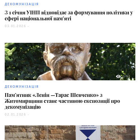
ДЕКОМУНІЗАЦІЯ
З 1 січня УІНП відповідає за формування політики у
сфері національної пам’яті
03.01.2026 -
5763
ДЕКОМУНІЗАЦІЯ
Пам’ятник «Лєнін —Тарас Шевченко» з
Житомирщини стане частиною експозиції про
декомунізацію
02.01.2026 -