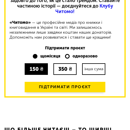
задовго до того, як це стало трендом. Ставайте
частиною історії — доєднуйтеся до
Клубу
Читомо!
«Читомо»
— це професійне медіа про книжки і
книговидання в Україні та світі. Ми залишаємось
незалежними лише завдяки коштам наших донаторів.
Допоможіть нам розвиватися і ставати ще кращими!
Підтримати проєкт
щомісяця
одноразово
150
₴
350
₴
інша сума
ПІДТРИМАТИ ПРОЄКТ
ЩО БІЛЬШЕ ЧИТАЄШ – ТО ШИРШІ