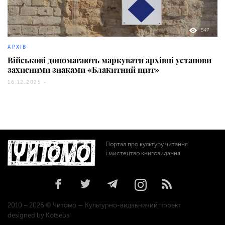
547
АРХІВ
Військові допомагають маркувати архівні установи
захисними знаками «Блакитний щит»
16.12.2025 -
Портал про культуру читання
і мистецтво книговидання
2010 – 2026 © Читомо — Культурно-видавничий проект
designed by Kotseba