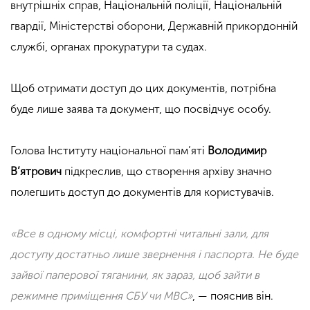
внутрішніх справ, Національній поліції, Національній
гвардії, Міністерстві оборони, Державній прикордонній
службі, органах прокуратури та судах.
Щоб отримати доступ до цих документів, потрібна
буде лише заява та документ, що посвідчує особу.
Голова Інституту національної пам’яті
Володимир
В’ятрович
підкреслив, що створення архіву значно
полегшить доступ до документів для користувачів.
«Все в одному місці, комфортні читальні зали, для
доступу достатньо лише звернення і паспорта. Не буде
зайвої паперової тяганини, як зараз, щоб зайти в
режимне приміщення СБУ чи МВС»
, — пояснив він.