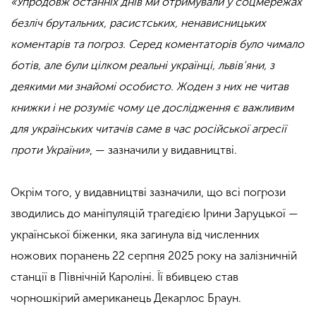
«Упродовж останніх днів ми отримували у соцмережах
безліч брутальних, расистських, ненависницьких
коментарів та погроз. Серед коментаторів було чимало
ботів, але були цілком реальні українці, львів’яни, з
деякими ми знайомі особисто. Жоден з них не читав
книжки і не розуміє чому це дослідження є важливим
для українських читачів саме в час російської агресії
проти України»
, — зазначили у видавництві.
Окрім того, у видавництві зазначили, що всі погрози
зводились до маніпуляцій трагедією Ірини Заруцької —
української біженки, яка загинула від численних
ножових поранень 22 серпня 2025 року на залізничній
станції в Північній Кароліні. Її вбивцею став
чорношкірий американець Декарлос Браун.