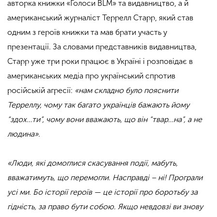
авторка книжки «Голоси BLM» та видавництво, а й
американський журналіст Террелл Старр, який став
одним з героїв книжки та мав брати участь у
презентації. За словами представників видавництва,
Старр уже три роки працює в Україні і розповідає в
американських медіа про український спротив
російській агресії:
«нам складно було пояснити
Терреллу, чому так багато українців бажають йому
“здох…ти”, чому вони вважають, що він “твар…на”, а не
людина».
«Люди, які домоглися скасування події, мабуть,
вважатимуть, що перемогли. Насправді – ні! Програли
усі ми. Бо історії героїв — це історії про боротьбу за
гідність, за право бути собою. Якщо невдовзі ви знову