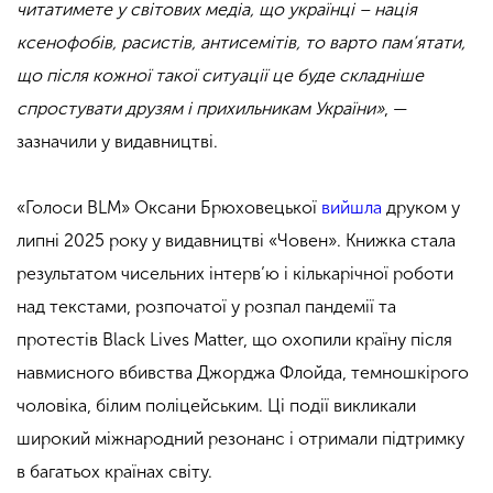
читатимете у світових медіа, що українці – нація
ксенофобів, расистів, антисемітів, то варто пам’ятати,
що після кожної такої ситуації це буде складніше
спростувати друзям і прихильникам України»
, —
зазначили у видавництві.
«Голоси BLM» Оксани Брюховецької
вийшла
друком у
липні 2025 року у видавництві «Човен». Книжка стала
результатом чисельних інтерв’ю і кількарічної роботи
над текстами, розпочатої у розпал пандемії та
протестів Black Lives Matter, що охопили країну після
навмисного вбивства Джорджа Флойда, темношкірого
чоловіка, білим поліцейським. Ці події викликали
широкий міжнародний резонанс і отримали підтримку
в багатьох країнах світу.