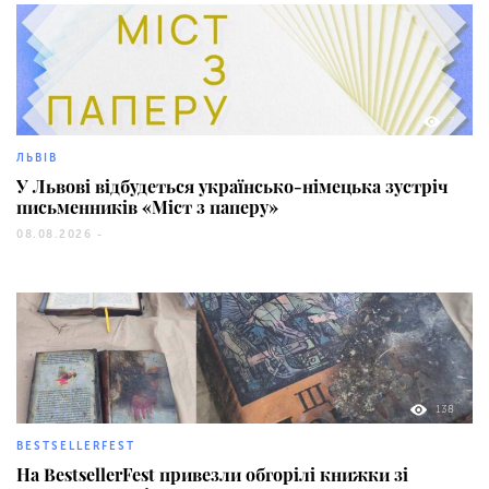
7
ЛЬВІВ
У Львові відбудеться українсько-німецька зустріч
письменників «Міст з паперу»
08.08.2026 -
138
BESTSELLERFEST
На BestsellerFest привезли обгорілі книжки зі