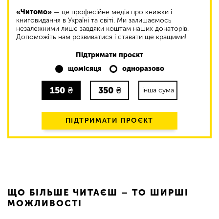
«Читомо»
— це професійне медіа про книжки і
книговидання в Україні та світі. Ми залишаємось
незалежними лише завдяки коштам наших донаторів.
Допоможіть нам розвиватися і ставати ще кращими!
Підтримати проєкт
щомісяця
одноразово
150
₴
350
₴
інша сума
ПІДТРИМАТИ ПРОЄКТ
ЩО БІЛЬШЕ ЧИТАЄШ – ТО ШИРШІ
МОЖЛИВОСТІ