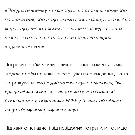
«Поєднати книжку та трагедію, що сталася, могли або
провокатори, або люди, якими легко маніпулювати. Або
ж ці люди дійсно такими є — вони ненавидять інших
власне за їхню іншість, зокрема за колір шкіри»
, —
додали у «Човен».
Погрози не обмежились лише онлайн-коментарями —
згодом особи почали телефонувати до видавництва та
погрожувати:
«молодий чоловік дуже цікавився, “як
краще вбивати нег…в – вішати чи розстрілювати”.
Сподіваємося, працівники УСБУ у Львівській області
дадуть йому вичерпну відповідь»
.
Під хвилю ненависті від невідомих потрапили не лише