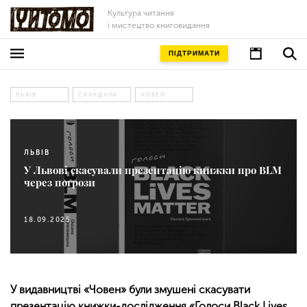
Культура читання
і мистецтво книговидання
ПІДТРИМАТИ
ЛЬВІВ
СКАНДАЛИ
ЧОВЕН
ЛЬВІВ
У Львові скасували презентацію книжки про BLM
через погрози
18.09.2025
У видавництві «Човен» були змушені скасувати
презентацію книжки-дослідження «Голоси Black Lives