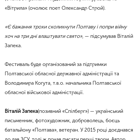
«Вітрила» (очолює поет Олександр Строй).
.
«Є бажання трохи сколихнути Полтаву і попри війну
хоч на три дні влаштувати свято»
, — підсумував Віталій
Запека.
.
Фестиваль буде організований за підтримки
Полтавської обласної державної адміністрації та
Володимира Когута, т.в.о. начальника Полтавської
обласної військової адміністрації.
.
Віталій Запека
(позивний «Спілберг») — український
письменник, фотохудожник, доброволець, боєць
батальйону «Полтава», ветеран. У 2015 році доєднався
до лав ЗСУ, тоді ж почав писати перші твори. Автор