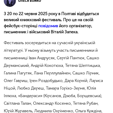
ОЛЕСЯ БОЙКО
З 20 по 22 червня 2025 року в Полтаві відбудеться
великий книжковий фестиваль. Про це на своїй
фейсбук-сторінці
повідомив
його організатор,
письменник і військовий Віталій Запека.
Фестиваль зосередиться на сучасній українській
літературі. У ньому візьмуть участь письменники й
письменниці Іван Андрусяк, Сергій Пантюк, Сашко
Дерманський, Андрій Кокотюха, Тетяна Шептицька,
Галина Пагутяк, Лана Перллулайнен, Сашко Лірник,
Олег Гавриш, Ірен Роздобудько, Дара Корній, Лариса
Ніцой, Любко Дереш, Тамара Горіхо-Зерня, Юлія
Іллюха, «Бандераси» (Кірсанов, Дзюба, Борщевська),
Світлана Талан, Олександр Косенко, Тетяна Рубан,
Юрій Журавель, Людмила Охріменко, Ольга Куждіна,