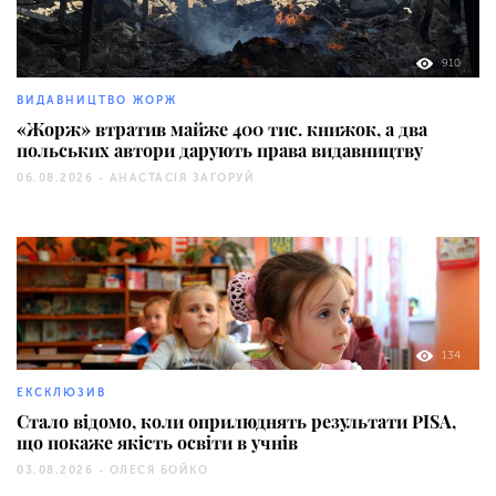
910
ВИДАВНИЦТВО ЖОРЖ
«Жорж» втратив майже 400 тис. книжок, а два
польських автори дарують права видавництву
06.08.2026 -
АНАСТАСІЯ ЗАГОРУЙ
134
ЕКСКЛЮЗИВ
Стало відомо, коли оприлюднять результати PISA,
що покаже якість освіти в учнів
03.08.2026 -
ОЛЕСЯ БОЙКО