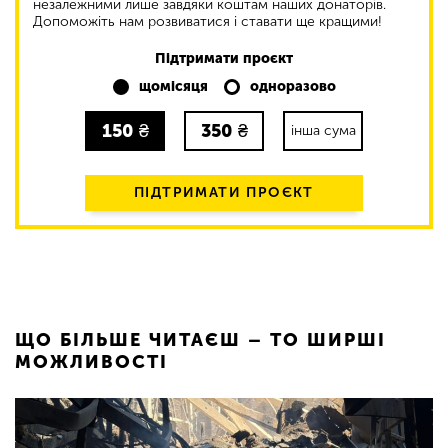
незалежними лише завдяки коштам наших донаторів.
Допоможіть нам розвиватися і ставати ще кращими!
Підтримати проєкт
щомісяця
одноразово
150
₴
350
₴
інша сума
ПІДТРИМАТИ ПРОЄКТ
ЩО БІЛЬШЕ ЧИТАЄШ – ТО ШИРШІ
МОЖЛИВОСТІ