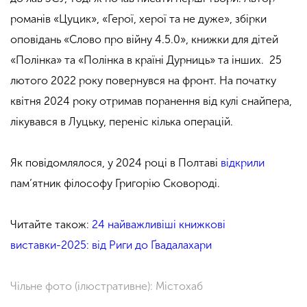
романів «Цуцик», «Герої, херої та не дуже», збірки
оповідань «Слово про війну 4.5.0», книжки для дітей
«Полінка» та «Полінка в країні Дурниць» та інших. 25
лютого 2022 року повернувся на фронт. На початку
квітня 2024 року отримав поранення від кулі снайпера,
лікувався в Луцьку, переніс кілька операцій.
.
Як повідомлялося, у 2024 році в Полтаві
відкрили
пам’ятник філософу Григорію Сковороді.
.
Читайте також:
24 найважливіші книжкові
виставки-2025: від Риги до Ґвадалахари
.
Чільне фото (ілюстративне): Містохаб