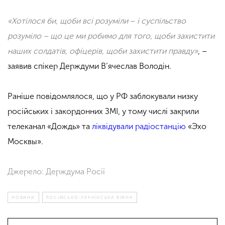
«Хотілося би, щоби всі розуміли
–
і суспільство
розуміло – що це ми робимо для того, щоби захистити
наших солдатів, офіцерів, щоби захистити правду
»
, –
заявив спікер Держдуми В’ячеслав Володін.
Раніше повідомлялося, що у РФ заблокували низку
російських і закордонних ЗМІ, у тому числі закрили
телеканал «Дождь» та
ліквідували радіостанцію
«Эхо
Москвы».
Джерело: Держдума Росії
НОВИНИ
РОСІЙСЬКО-УКРАЇНСЬКА ВІЙНА