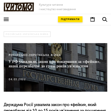
Культура читання
і мистецтво книговидання
ПІДТРИМАТИ
РОСІЙСЬКО-УКРАЇНСЬКА ВІЙНА
РОСІЙСЬКО-УКРАЇНСЬКА ВІЙНА
У РФ ухвалили закон про покарання за «фейки»,
який передбачає до 15-ти років ув’язнення
04.03.2022
Держдума Росії ухвалила закон про «фейки», який
передбачає від 10 до 15 років ув’язнення за поширення