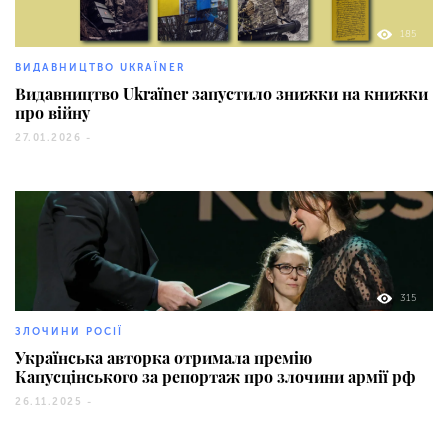
185
ВИДАВНИЦТВО UKRAЇNER
Видавництво Ukraїner запустило знижки на книжки
про війну
27.01.2026 -
315
ЗЛОЧИНИ РОСІЇ
Українська авторка отримала премію
Капусцінського за репортаж про злочини армії рф
26.11.2025 -