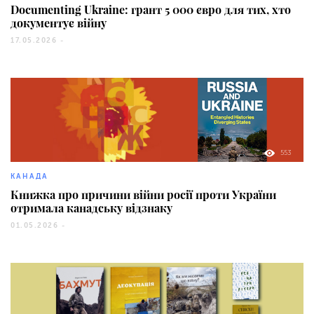
Documenting Ukraine: грант 5 000 євро для тих, хто
документує війну
17.05.2026 -
553
КАНАДА
Книжка про причини війни росії проти України
отримала канадську відзнаку
01.05.2026 -