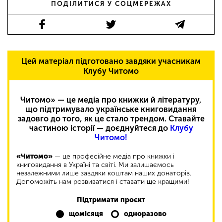
ПОДІЛИТИСЯ У СОЦМЕРЕЖАХ
Цей матеріал підготовано завдяки учасникам
Клубу Читомо
Читомо» — це медіа про книжки й літературу,
що підтримувало українське книговидання
задовго до того, як це стало трендом. Ставайте
частиною історії — доєднуйтеся до
Клубу
Читомо!
«Читомо»
— це професійне медіа про книжки і
книговидання в Україні та світі. Ми залишаємось
незалежними лише завдяки коштам наших донаторів.
Допоможіть нам розвиватися і ставати ще кращими!
Підтримати проєкт
щомісяця
одноразово