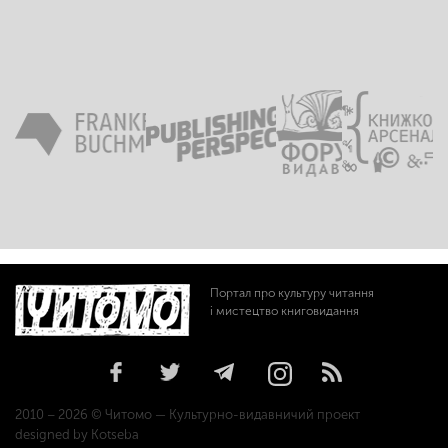
Портал про культуру читання
і мистецтво книговидання
2010 – 2026 © Читомо — Культурно-видавничий проект
designed by Kotseba