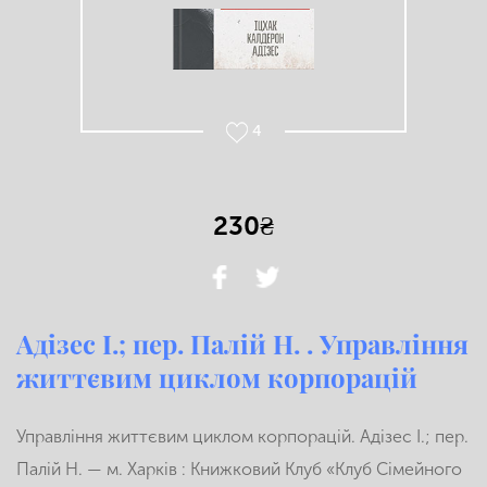
4
230₴
Адізес І.; пер. Палій Н. . Управління
життєвим циклом корпорацій
Управління життєвим циклом корпорацій. Адізес І.; пер.
Палій Н. — м. Харків : Книжковий Клуб «Клуб Сімейного