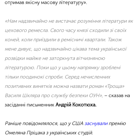
отримав якісну масову літературу».
«Нам надзвичайно не вистачає розуміння літератури як
цехового ремесла. Свого часу князі сходили зі своїх
коней, коли приїздили в ремісничі квартали. Також
мене дивує, що надзвичайно цікава тема української
розвідки майже не заторкнута вітчизняною
літературою. Поки що у цьому напрямку зроблені
тільки поодинокі спроби. Серед нечисленних
позитивних винятків можна назвати роман «Троща»
Василя Шкляра про службу безпеки ОУН»,
– сказав на
засіданні письменник
Андрій Кокотюха.
Раніше повідомлялося, що у США
заснували
премію
Омеляна Пріцака з українських студій.