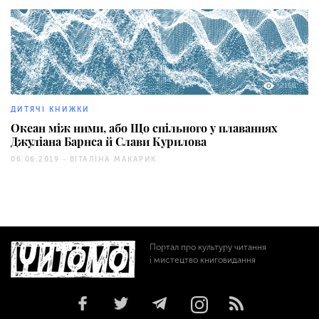
2168
ДИТЯЧІ КНИЖКИ
Океан між ними, або Що спільного у плаваннях
Джуліана Барнса й Слави Курилова
06.06.2019 -
ВІТАЛІНА МАКАРИК
Портал про культуру читання
і мистецтво книговидання