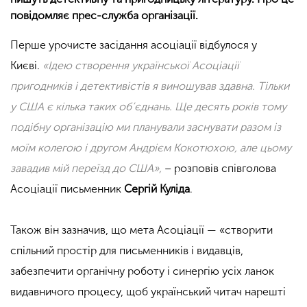
повідомляє прес-служба організації.
Перше урочисте засідання асоціації відбулося у
Києві.
«Ідею створення української Асоціації
пригодників і детективістів я виношував здавна. Тільки
у США є кілька таких об’єднань. Ще десять років тому
подібну організацію ми планували заснувати разом із
моїм колегою і другом Андрієм Кокотюхою, але цьому
завадив мій переїзд до США»,
– розповів співголова
Асоціації письменник
Сергій Куліда
.
Також він зазначив, що мета Асоціації — «створити
спільний простір для письменників і видавців,
забезпечити органічну роботу і синергію усіх ланок
видавничого процесу, щоб український читач нарешті