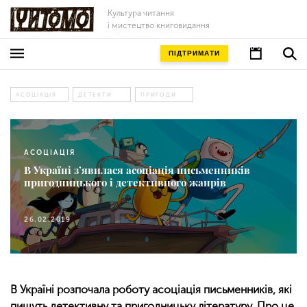
Культура читання
і мистецтво книговидання
ПІДТРИМАТИ
АСОЦІАЦІЯ
ДЕТЕКТИ
ПРИГОДИ
АСОЦІАЦІЯ
В Україні з’явилася асоціація письменників
пригодницького і детективного жанрів
26.02.2019
В Україні розпочала роботу асоціація письменників, які
пишуть детективну та пригодницьку літературу. Про це