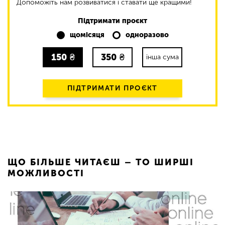
Допоможіть нам розвиватися і ставати ще кращими!
Підтримати проєкт
щомісяця
одноразово
150
₴
350
₴
інша сума
ПІДТРИМАТИ ПРОЄКТ
ЩО БІЛЬШЕ ЧИТАЄШ – ТО ШИРШІ
МОЖЛИВОСТІ