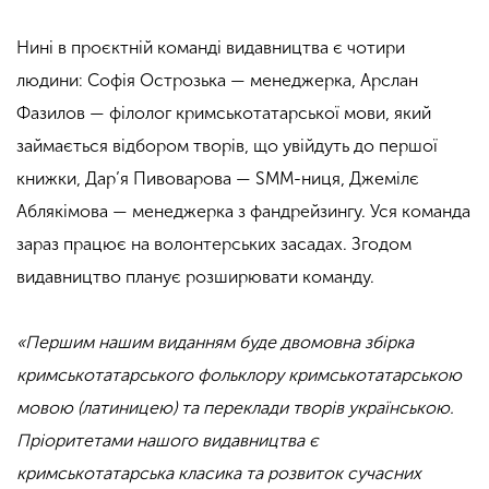
Нині в проєктній команді видавництва є чотири
людини: Софія Острозька — менеджерка, Арслан
Фазилов — філолог кримськотатарської мови, який
займається відбором творів, що увійдуть до першої
книжки, Дар’я Пивоварова — SMM-ниця, Джемілє
Аблякімова — менеджерка з фандрейзингу. Уся команда
зараз працює на волонтерських засадах. Згодом
видавництво планує розширювати команду.
«Першим нашим виданням буде двомовна збірка
кримськотатарського фольклору кримськотатарською
мовою (латиницею) та переклади творів українською.
Пріоритетами нашого видавництва є
кримськотатарська класика та розвиток сучасних