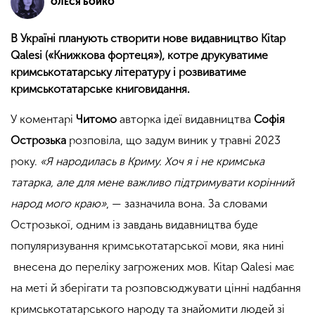
ОЛЕСЯ БОЙКО
В Україні планують створити нове видавництво Kitap
Qalesi («Книжкова фортеця»), котре друкуватиме
кримськотатарську літературу і розвиватиме
кримськотатарське книговидання.
У коментарі
Читомо
авторка ідеї видавництва
Софія
Острозька
розповіла, що задум виник у травні 2023
року.
«Я народилась в Криму. Хоч я і не кримська
татарка, але для мене важливо підтримувати корінний
народ мого краю»
, — зазначила вона. За словами
Острозької, одним із завдань видавництва буде
популяризування кримськотатарської мови, яка нині
внесена до переліку загрожених мов. Kitap Qalesi має
на меті й зберігати та розповсюджувати цінні надбання
кримськотатарського народу та знайомити людей зі