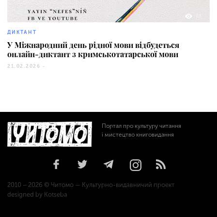
53
ДИКТАНТ
У Міжнародний день рідної мови відбудеться
онлайн-диктант з кримськотатарської мови
21.02.2026 -
Портал про культуру читання
і мистецтво книговидання
2010 – 2026 © Читомо — Культурно-видавничий проект
designed by Kotseba