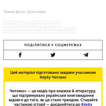
Чільне фото: qirim.news
НОВИНИ
КРИМ
КРИМСЬКІ ТАТАРИ
КРИМСЬКОТАТАРСЬКА МОВА
НОВІ ВИДАВНИЦТВА
ПОДІЛИТИСЯ У СОЦМЕРЕЖАХ
Цей матеріал підготовано завдяки учасникам
Клубу Читомо
Читомо» — це медіа про книжки й літературу,
що підтримувало українське книговидання
задовго до того, як це стало трендом. Ставайте
частиною історії — доєднуйтеся до
Клубу