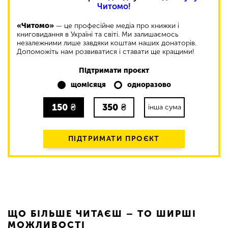
Читомо!
«Читомо»
— це професійне медіа про книжки і
книговидання в Україні та світі. Ми залишаємось
незалежними лише завдяки коштам наших донаторів.
Допоможіть нам розвиватися і ставати ще кращими!
Підтримати проєкт
щомісяця
одноразово
150
₴
350
₴
інша сума
ПІДТРИМАТИ ПРОЄКТ
ЩО БІЛЬШЕ ЧИТАЄШ – ТО ШИРШІ
МОЖЛИВОСТІ