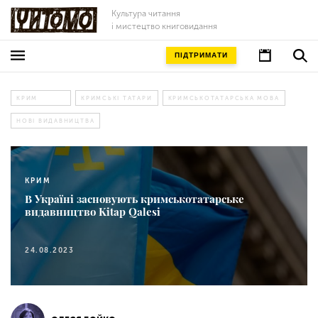
Культура читання
і мистецтво книговидання
ПІДТРИМАТИ
КРИМ
КРИМСЬКІ ТАТАРИ
КРИМСЬКОТАТАРСЬКА МОВА
НОВІ ВИДАВНИЦТВА
КРИМ
В Україні засновують кримськотатарське
видавництво Kitap Qalesi
24.08.2023