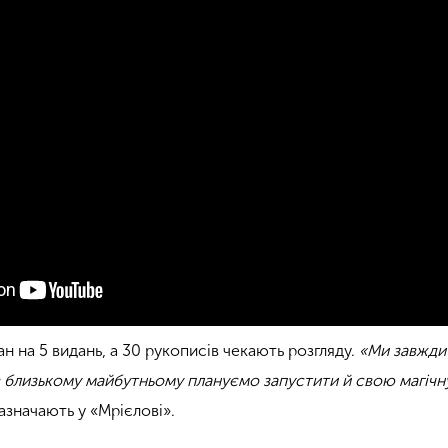
ан на 5 видань, а 30 рукописів чекають розгляду.
«Ми завжди 
 в близькому майбутньому плануємо запустити й свою магіч
зазначають у «Мрієлові».