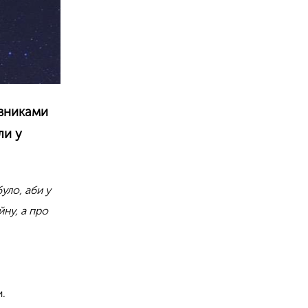
овниками
ли у
уло, аби у
йну, а про
и.