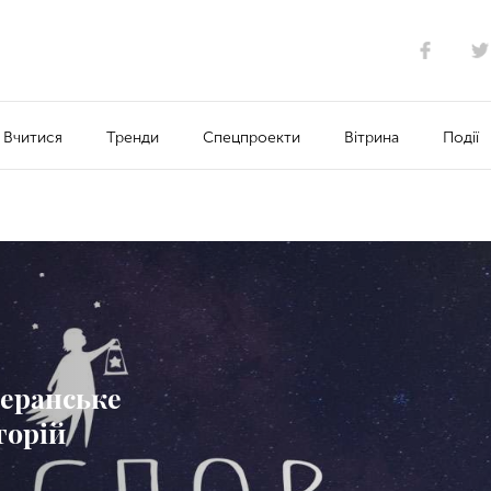
Вчитися
Тренди
Спецпроекти
Вітрина
Події
теранське
торій