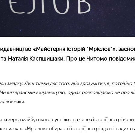
видавництво «Майстерня історій “Мрієлов”», засн
й та Наталія Каспшишаки. Про це Читомо повідоми
ли змалку. Лиш тільки для того, аби зрозуміти це, потрібно б
 Ми ветеранське видавництво, однак розповідаємо не про ві
засновники.
яти зерна майбутнього суспільства через історії, котрі вони
 книжках. «Мрієлов» обирає ті історії, котрі здатні надихат