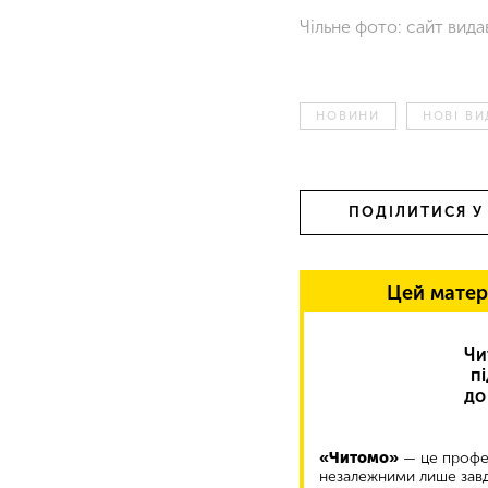
Чільне фото: сайт вид
НОВИНИ
НОВІ В
ПОДІЛИТИСЯ У
Цей матер
Чи
п
до
«Читомо»
— це профес
незалежними лише завд