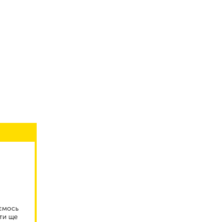
аємось
ти ще