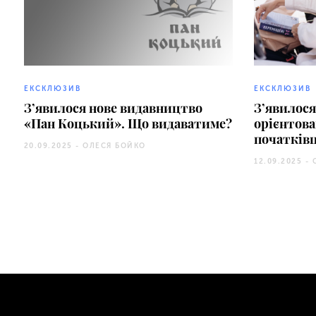
ЕКСКЛЮЗИВ
ЕКСКЛЮЗИВ
З’явилося нове видавництво
З’явилося
«Пан Коцький». Що видаватиме?
орієнтова
початківц
20.09.2025 -
ОЛЕСЯ БОЙКО
12.09.2025 -