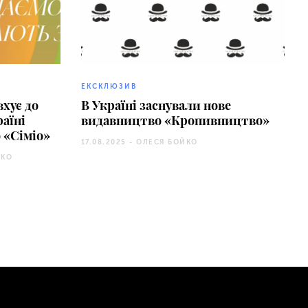
ЕКСКЛЮЗИВ
хує до
В Україні заснували нове
аїні
видавництво «Кропивництво»
 «Сіміо»
17.08.2025 -
ОЛЕСЯ БОЙКО
ШКО