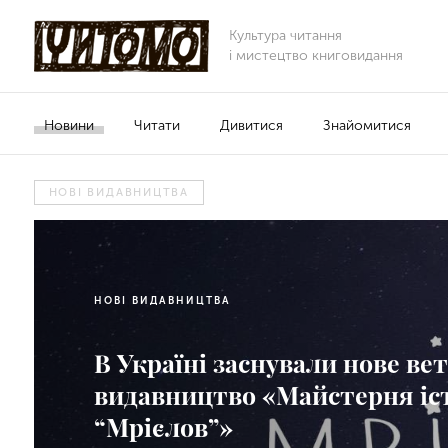
Культура читання
і мистецтво книговидання
Новини
Читати
Дивитися
Знайомитися
НОВІ ВИДАВНИЦТВА
НОВІ ВИДАВНИЦТВА
В Україні заснували нове ве
видавництво «Майстерня іс
“Мрієлов”»