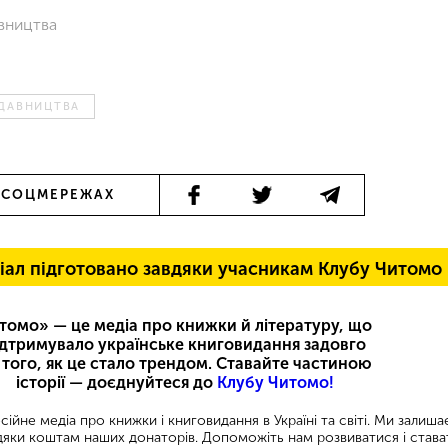
авництва
ИДАВНИЦТВА
 СОЦМЕРЕЖАХ
іал підготовано завдяки учасникам Клубу Читомо
томо» — це медіа про книжки й літературу, що
ідтримувало українське книговидання задовго
 того, як це стало трендом. Ставайте частиною
історії — доєднуйтеся до
Клубу Читомо!
ійне медіа про книжки і книговидання в Україні та світі. Ми залиш
яки коштам наших донаторів. Допоможіть нам розвиватися і става