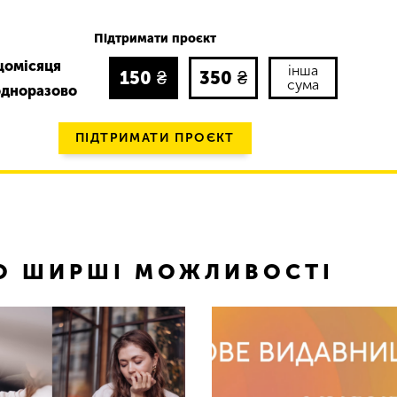
Підтримати проєкт
щомісяця
інша
150
₴
350
₴
сума
одноразово
ПІДТРИМАТИ ПРОЄКТ
ТО ШИРШІ МОЖЛИВОСТІ