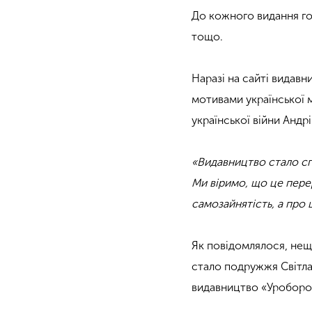
До кожного видання го
тощо.
Наразі на сайті видав
мотивами української м
української війни Анд
«Видавництво стало с
Ми віримо, що це перер
самозайнятість, а про
Як повідомлялося, не
стало подружжя Світла
видавництво «Уроборо