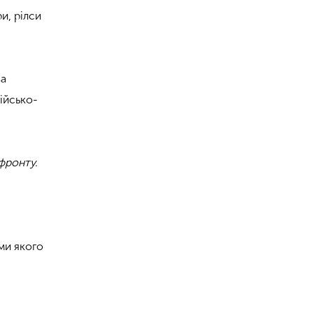
и, рілси
за
ійсько-
фронту.
ми якого