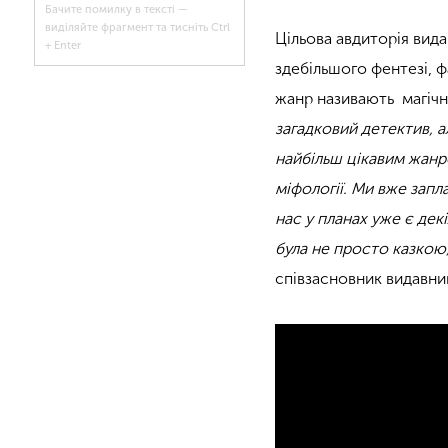
Бачите помилку в тексті —
виділяйте фрагмент та тисніть Ctrl
Цільова авдиторія вида
+ Enter
здебільшого фентезі, ф
жанр називають магічн
загадковий детектив, ал
найбільш цікавим жанро
міфології. Ми вже запл
нас у планах уже є дек
була не просто казкою,
співзасновник видавни