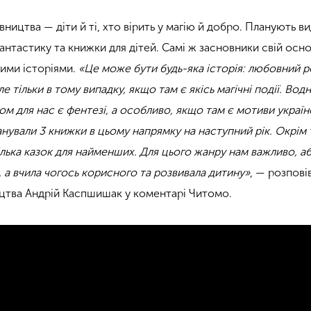
вництва — діти й ті, хто вірить у магію й добро. Планують в
антастику та книжки для дітей. Самі ж засновники свій осн
ими історіями.
«Це може бути будь-яка історія: любовний 
е тільки в тому випадку, якщо там є якісь магічні події. Вод
м для нас є фентезі, а особливо, якщо там є мотиви україн
анували 3 книжки в цьому напрямку на наступний рік. Окрім 
ілька казок для найменших. Для цього жанру нам важливо, аб
 а вчила чогось корисного та розвивала дитину»
, — розпові
цтва Андрій Каспшишак у коментарі Читомо.