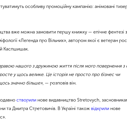
туватимуть особливу промоційну кампанію: анімовані тизер
ництва вже можна замовити першу книжку — епічне фентезі 
іфології «Легенда про Вільних», автором якої є ветеран рос
рій Каспшишак.
правою нашого з дружиною життя після мого повернення з 
осте у щось велике. Це історія не просто про бізнес чи
 щось значно більше»
, — розповів він.
щодавно
створили
нове видавництво Stretovych, засновника
ни та Дмитра Стретовичів. В Україні також
відкрили
нове
с».