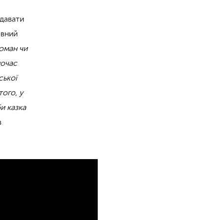
идавати
овний
роман чи
ночас
ської
того, у
и казка
в