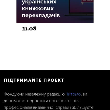
українських
книжкових
перекладачів
21.08
ПІДТРИМАЙТЕ ПРОЕКТ
Фондуючи незалежну редакцію
Читомо
, ви
допомагаєте зростити нове покоління
професіоналів видавничої справи і збільшуєте