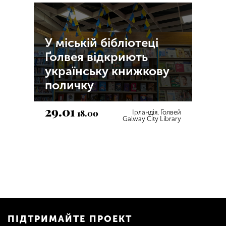
У міській бібліотеці
Ґолвея відкриють
українську книжкову
поличку
29.01
18.00
Ірландія, Ґолвей
Galway City Library
ПІДТРИМАЙТЕ ПРОЕКТ