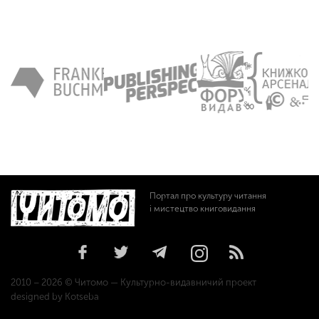
Портал про культуру читання
і мистецтво книговидання
2010 – 2026 © Читомо — Культурно-видавничий проект
designed by Kotseba