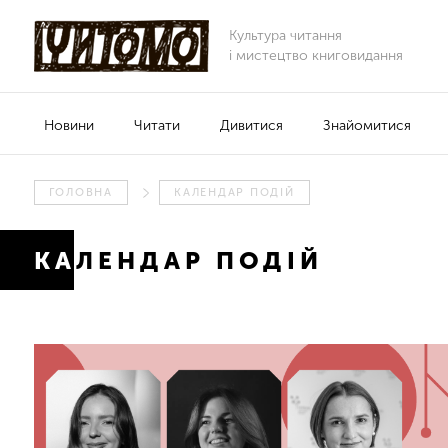
Культура читання
і мистецтво книговидання
Новини
Читати
Дивитися
Знайомитися
ГОЛОВНА
КАЛЕНДАР ПОДІЙ
КАЛЕНДАР ПОДІЙ