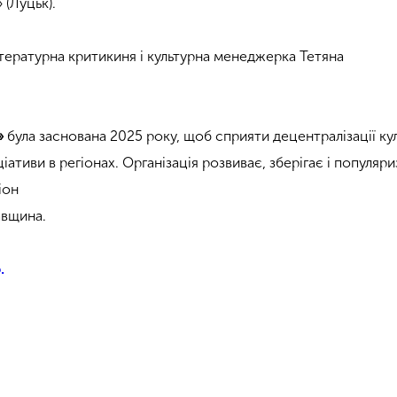
 (Луцьк).
ературна критикиня і культурна менеджерка Тетяна
»
була заснована 2025 року, щоб сприяти децентралізації кул
ціативи в регіонах. Організація розвиває, зберігає і популяри
іон
авщина.
.