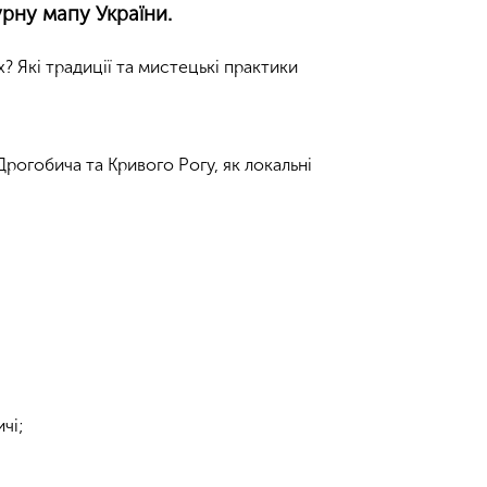
рну мапу України.
х? Які традиції та мистецькі практики
Дрогобича та Кривого Рогу, як локальні
чі;