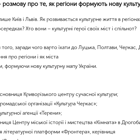
 розмову про те, як регіони формують нову культу
лише Київ і Львів. Як розвивається культурне життя в регіона
ередках? Хто вони – культурні герої своїх міст і спільнот?
того, заради чого варто їхати до Луцька, Полтави, Черкас, 
ня про регіони і як міста
, формуючи нову культурну мапу України.
сновниця Криворізького центру сучасної культури;
ромадської організації «Культура Черкас»;
ультурної аґенції «Терени»;
иця Центру міської історії і мистецтва «Кімната» в Дрогоби
я літературної платформи «Фронтера», керівниця