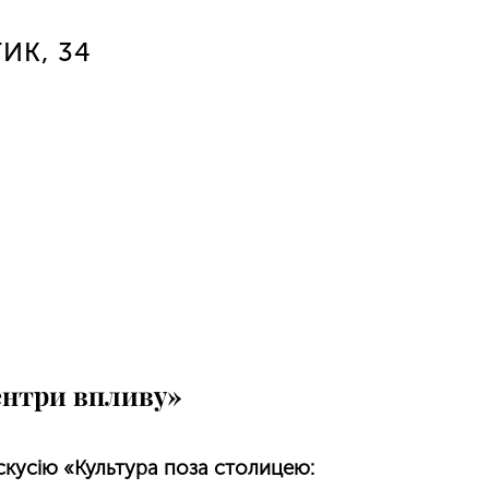
ИК, 34
центри впливу»
скусію «Культура поза столицею: