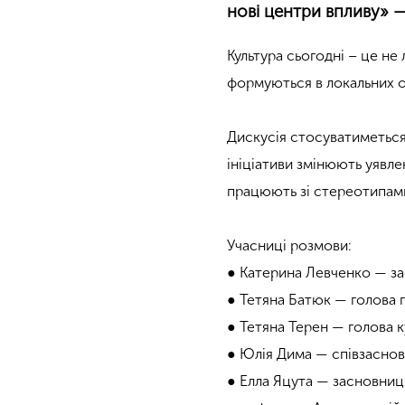
нові центри впливу» —
Культура сьогодні – це не 
формуються в локальних ос
Дискусія стосуватиметься 
ініціативи змінюють уявлен
працюють зі стереотипами
Учасниці розмови:
● Катерина Левченко — за
● Тетяна Батюк — голова г
● Тетяна Терен — голова к
● Юлія Дима — співзасновн
● Елла Яцута — засновниц