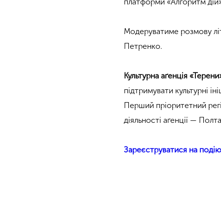
платформи «Алгоритм дій»
Модеруватиме розмову літ
Петренко.
Культурна аґенція «Терени
підтримувати культурні іні
Перший пріоритетний рег
діяльності аґенції — Полт
Зареєструватися на подію