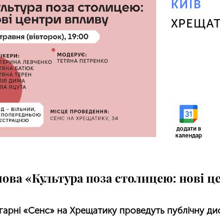
КИЇВ
ХРЕЩАТ
додати в
календар
мова «Культура поза столицею: нові 
игарні «Сенс» на Хрещатику проведуть публічну ди