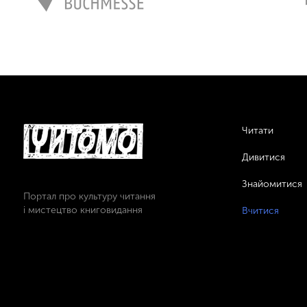
Читати
Дивитися
Знайомитися
Портал про культуру читання
і мистецтво книговидання
Вчитися