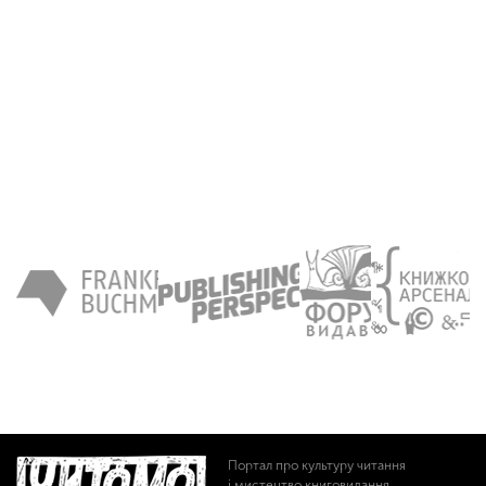
Портал про культуру читання
і мистецтво книговидання