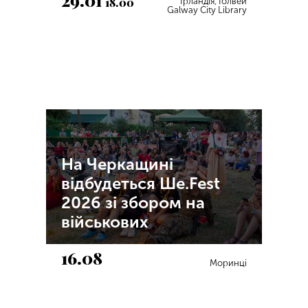
29.01
18.00
Ірландія, Ґолвей
Galway City Library
На Черкащині
відбудеться Ше.Fest
2026 зі збором на
військових
16.08
Моринці