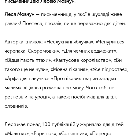
письменницею Лесею Мовчун.
Леся Мовчун
— письменниця, у якої в шухляді живе
равлик! Поетеса, прозаїк, пише переважно для дітей.
Авторка книжок: «Неслухняні яблучка», «Чепуриться
черепаха: Скоромовки», «Для чемних ведмежат»,
«Відцвітають птахи», «Кактусове королівство», «Ви
такого ще не чули», «Мовна лікарня», «Усе підростає»,
«Арфа для павучка», «Про цікавих тварин загадки
малим», «Цікава розмова про мову. Чого тобі не
розповіли на уроці», а також посібників для шкіл,
словників.
Леся має понад 100 публікацій у журналах для дітей
«Малятко», «Барвінок», «Соняшник», «Перець»,