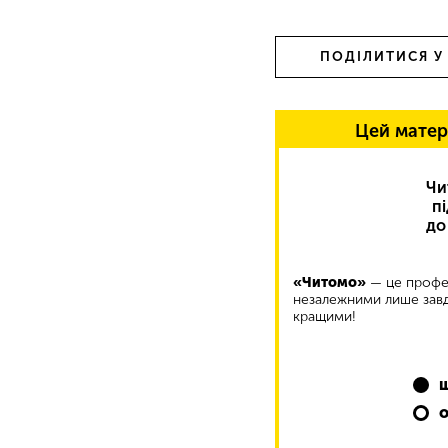
ПОДІЛИТИСЯ У
Цей матер
Чи
п
до
«Читомо»
— це профес
незалежними лише завд
кращими!