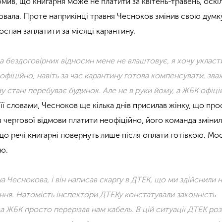
мив, що книгарня може не платити за квітень-травень, оскіл
ювала. Проте наприкінці травня Чесноков змінив свою думку
спан заплатити за місяці карантину.
а бездоговірних відносин мене не влаштовує, я хочу укласти
офіційно, навіть за час карантину готова компенсувати, зв
у стані перебуває будинок. Але не в руки йому, а ЖБК офіц
її словами, Чесноков ще кілька днів присилав жінку, що про
ля чергової відмови платити неофіційно, його команда змінил
 що речі книгарні повернуть лише після оплати готівкою. Мо
ію.
 Чеснокова, і він написав скаргу в ДТЕК, що ми здійснили 
ння. Натомість інспектори ДТЕКу констатували законність
а ЖБК просто перерізав нам кабель. В цій ситуації ДТЕК ро