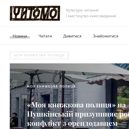
Культура читання
і мистецтво книговидання
Новини
Читати
Дивитися
Знайомитися
МОЯ КНИЖКОВА ПОЛИЦЯ
МОЯ КНИЖКОВА ПОЛИЦЯ
«Моя книжкова полиця» на
Пушкінській призупиняє ро
конфлікт з орендодавцем