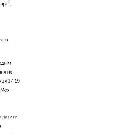
арні,
,
сала
еднім
ння не
яця 17-19
 «Моя
сплатити
а