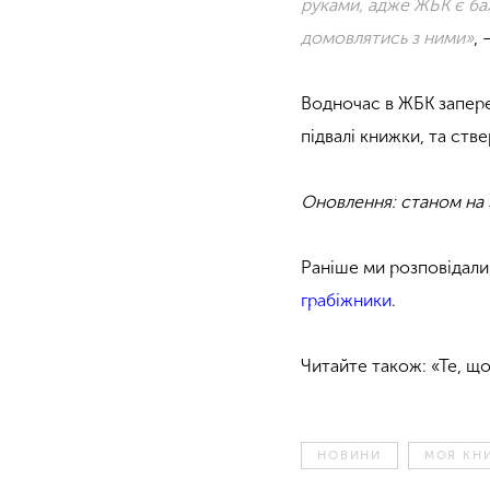
руками, адже ЖБК є ба
домовлятись з ними»
,
Водночас в ЖБК запере
підвалі книжки, та ст
Оновлення: станом на 3
Раніше ми розповідали,
грабіжники
.
Читайте також: «Те, щ
НОВИНИ
МОЯ КН