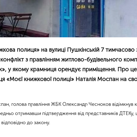
кова полиця» на вулиці Пушкінській 7 тимчасово
конфлікт з правлінням житлово-будівельного ком
к», у якому крамниця орендує приміщення. Про це
я «Моєї книжкової полиці» Наталія Моспан на сво
спан, голова правління ЖБК Олександр Чесноков відімкнув к
едньо отримавши підтвердження від представників ДТЕКу, 
 відповідно до закону.