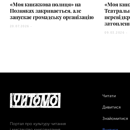
«Моя книжкова полиця» на
«Моя кни
Позняках закривається, але
Театральн
запускає громадську організацію
перевідкр
затоплен
20.07.2026 -
09.03.2026 -
Читати
Дивитися
Знайомитися
Портал про культуру читання
і мистецтво книговидання
Вчитися