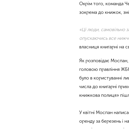
Окрім того, команда Ч
зокрема до книжок, змі
«Ці люди, самовільно з
опускаючись все нижче
власниця книгарні на с
Як розповідає Моспан,
головою правління ЖБК
було в користуванні ли
числа до книгарні прих
книжкова полиця» пішла
У квітні Моспан напис
оренду за березень і н