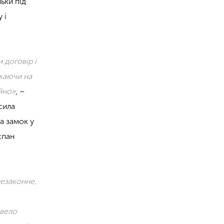
ьки під
 і
 договір і
ажаючи на
ійно»
, –
сила
а замок у
спан
незаконне,
звело