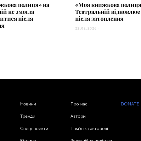
жкова полиця» на
«Моя книжкова полиця
ій не змогла
Театральній відновлює
итися після
після затоплення
ня
22.02.2026 -
Новини
Про нас
DONATE
Тренди
Автори
Спецпроекти
Пам’ятка авторові
Вітрина
Редакційна політика