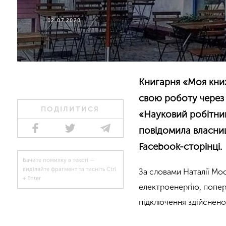
02.07.2020
Книгарня «Моя книж
свою роботу через 
ПОДІЛИТИСЯ
«Науковий робітни
повідомила власниц
Facebook-сторінці.
Бачите помилку в тексті —
виділяйте фрагмент та тисніть Ctrl
За словами Наталії Мо
+ Enter
електроенергію, попер
підключення здійснено