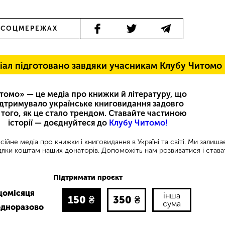
 СОЦМЕРЕЖАХ
іал підготовано завдяки учасникам Клубу Читомо
томо» — це медіа про книжки й літературу, що
ідтримувало українське книговидання задовго
 того, як це стало трендом. Ставайте частиною
історії — доєднуйтеся до
Клубу Читомо!
ійне медіа про книжки і книговидання в Україні та світі. Ми залиш
яки коштам наших донаторів. Допоможіть нам розвиватися і става
Підтримати проєкт
щомісяця
інша
150
₴
350
₴
сума
одноразово