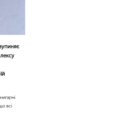
 зупиняє
плексу
їй
нигарні
що всі