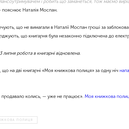
лансоутримувачем і робить що заманеться, тож маємо виріш
 – пояснює Наталія Моспан.
чують, що не вимагали в Наталії Моспан гроші за заблокова
верджують, що книгарня була незаконно підключена до елект
 липня робота в книгарні відновлена.
 що на дві книгарні «Моя книжкова полиця» за одну ніч
нап
о продавало колись, — уже не працює».
Моя книжкова поли
ИЖКОВА ПОЛИЦЯ