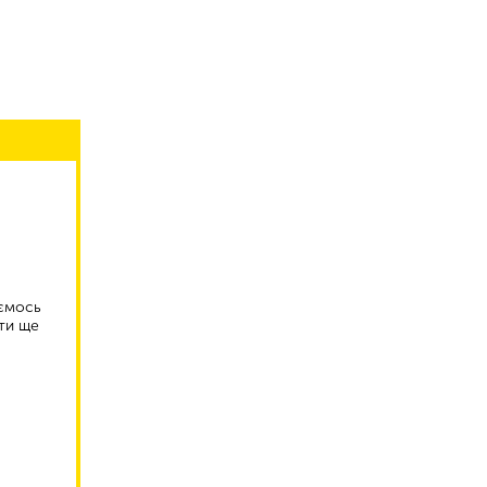
аємось
ти ще