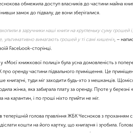
еснокова обмежила доступ власників до частини майна книг
нивши замок до підвалу, де вони зберігалися.
ахопили в заручники наші книги на кругленьку суму грошей і
, ультимативно вимагають грошей у ті самі кишені»
, – напи
воїй Facebook-сторінці.
 у «Моєї книжкової полиці» була усна домовленість з попер
 про оренду частини підвального приміщення. Це приміще
ше книгарні, туди міг заходити будь-хто з мешканців. Щоміс
одила жінка, яка забирала плату за оренду. Проте у березні
 на карантин, і по гроші ніхто прийти не міг.
ав теперішній голова правління ЖБК Чесноков з проханням 
адіслати кошти на його картку, що книгарня і зробила. Голов