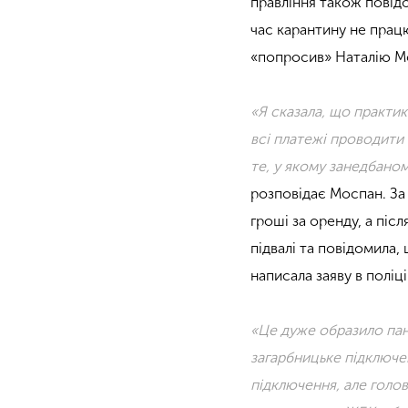
правління також повідо
час карантину не прац
«попросив» Наталію Мо
«Я сказала, що практик
всі платежі проводити 
те, у якому занедбаном
розповідає Моспан. За 
гроші за оренду, а піс
підвалі та повідомила,
написала заяву в поліц
«Це дуже образило пана
загарбницьке підключе
підключення, але голов