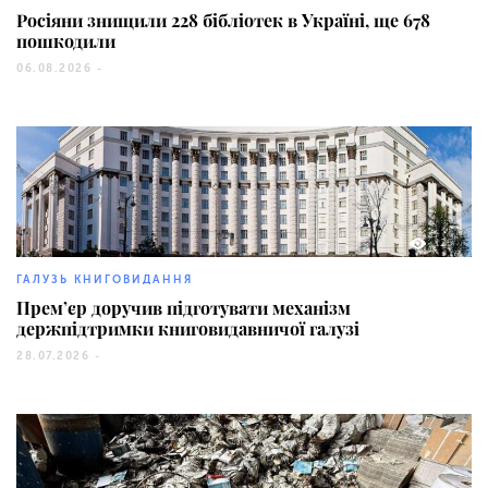
Росіяни знищили 228 бібліотек в Україні, ще 678
пошкодили
06.08.2026 -
126
ГАЛУЗЬ КНИГОВИДАННЯ
Прем’єр доручив підготувати механізм
держпідтримки книговидавничої галузі
28.07.2026 -