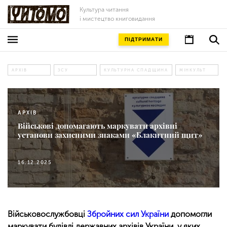
Культура читання
і мистецтво книговидання
ПІДТРИМАТИ
АРХІВ
ЗСУ
КУЛЬТУРНА СПАДЩИНА
МІНКУЛЬТ
АРХІВ
Військові допомагають маркувати архівні
установи захисними знаками «Блакитний щит»
16.12.2025
Військовослужбовці
Збройних сил України
допомогли
маркувати будівлі державних архівів України, у яких