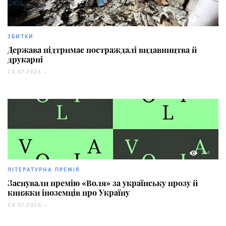
222
ЗБИТКИ
Держава підтримає постраждалі видавництва й
друкарні
24.07.2026 -
164
ЛІТЕРАТУРНА ПРЕМІЯ
Заснували премію «Воля» за українську прозу й
книжки іноземців про Україну
24.07.2026 -