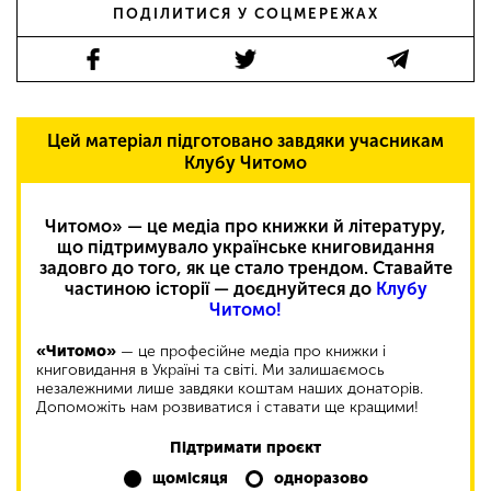
ПОДІЛИТИСЯ У СОЦМЕРЕЖАХ
Цей матеріал підготовано завдяки учасникам
Клубу Читомо
Читомо» — це медіа про книжки й літературу,
що підтримувало українське книговидання
задовго до того, як це стало трендом. Ставайте
частиною історії — доєднуйтеся до
Клубу
Читомо!
«Читомо»
— це професійне медіа про книжки і
книговидання в Україні та світі. Ми залишаємось
незалежними лише завдяки коштам наших донаторів.
Допоможіть нам розвиватися і ставати ще кращими!
Підтримати проєкт
щомісяця
одноразово