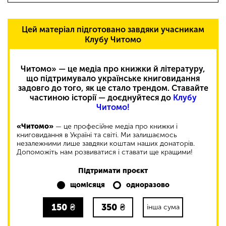
Цей матеріал підготовано завдяки учасникам
Клубу Читомо
Читомо» — це медіа про книжки й літературу,
що підтримувало українське книговидання
задовго до того, як це стало трендом. Ставайте
частиною історії — доєднуйтеся до
Клубу
Читомо!
«Читомо»
— це професійне медіа про книжки і
книговидання в Україні та світі. Ми залишаємось
незалежними лише завдяки коштам наших донаторів.
Допоможіть нам розвиватися і ставати ще кращими!
Підтримати проєкт
щомісяця
одноразово
150
₴
350
₴
інша сума