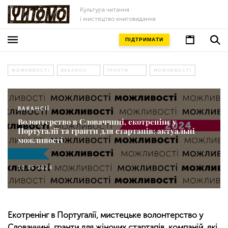
Культура читання
і мистецтво книговидання
ПІДТРИМАТИ
МОЖЛИВОСТІ
ВАКАНСІЇ
ГРАНТИ
МОЖЛИВОСТІ
ВАКАНСІЇ
Волонтерство в Словаччині, екотренінг у
Португалії та гранти для стартапів: актуальні
можливості
10.05.2024
Екотренінг в Португалії, мистецьке волонтерство у
Словаччині, гранти для жіночих стартапів, компаній, які