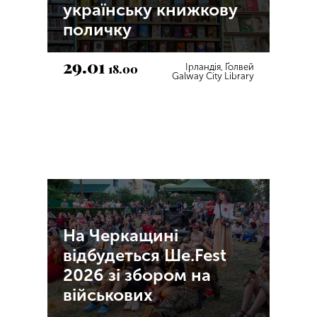
українську книжкову
поличку
29.01
18.00
Ірландія, Ґолвей
Galway City Library
На Черкащині
відбудеться Ше.Fest
2026 зі збором на
військових