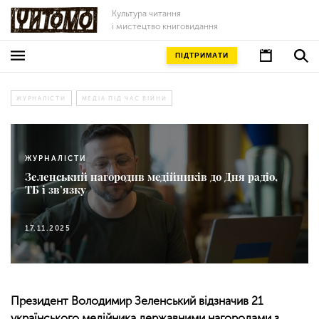
Культура читання
і мистецтво книговидання
ПІДТРИМАТИ
ЖУРНАЛІСТИ
МЕДІА ПІД ЧАС ВІЙНИ
ЖУРНАЛІСТИ
Зеленський нагородив медійників до Дня радіо,
ТБ і зв’язку
17.11.2025
Президент Володимир Зеленський відзначив 21
українського медійника державними нагородами з