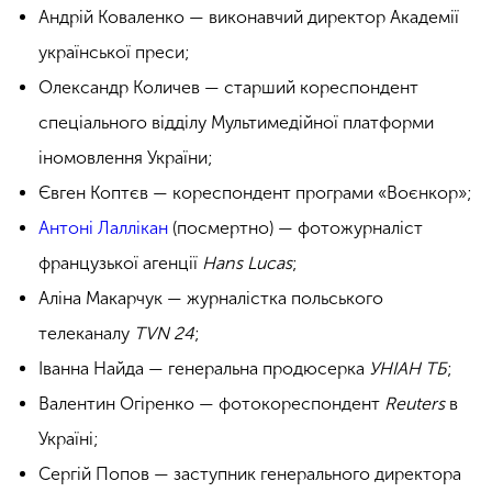
Андрій Коваленко — виконавчий директор Академії
української преси;
Олександр Количев — старший кореспондент
спеціального відділу Мультимедійної платформи
іномовлення України;
Євген Коптєв — кореспондент програми «Воєнкор»;
Антоні Лаллікан
(посмертно) — фотожурналіст
французької агенції
Hans Lucas
;
Аліна Макарчук — журналістка польського
телеканалу
TVN 24
;
Іванна Найда — генеральна продюсерка
УНІАН ТБ
;
Валентин Огіренко — фотокореспондент
Reuters
в
Україні;
Сергій Попов — заступник генерального директора