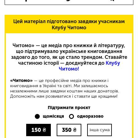
Цей матеріал підготовано завдяки учасникам
Клубу Читомо
Читомо» — це медіа про книжки й літературу,
що підтримувало українське книговидання
задовго до того, як це стало трендом. Ставайте
частиною історії — доєднуйтеся до
Клубу
Читомо!
«Читомо»
— це професійне медіа про книжки і
книговидання в Україні та світі. Ми залишаємось
незалежними лише завдяки коштам наших донаторів.
Допоможіть нам розвиватися і ставати ще кращими!
Підтримати проєкт
щомісяця
одноразово
150
₴
350
₴
інша сума