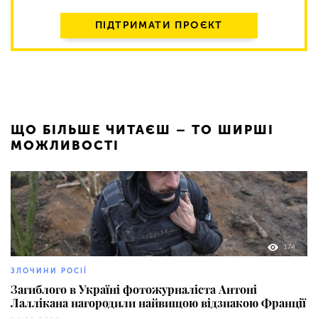
ПІДТРИМАТИ ПРОЄКТ
ЩО БІЛЬШЕ ЧИТАЄШ – ТО ШИРШІ
МОЖЛИВОСТІ
174
ЗЛОЧИНИ РОСІЇ
Загиблого в Україні фотожурналіста Антоні
Лаллікана нагородили найвищою відзнакою Франції