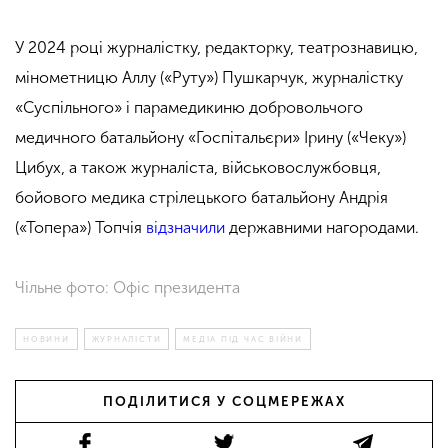
У 2024 році журналістку, редакторку, театрознавицю,
мінометницю Аллу («Руту») Пушкарчук, журналістку
«Суспільного» і парамедикиню добровольчого
медичного батальйону «Госпітальєри» Ірину («Чеку»)
Цибух, а також журналіста, військовослужбовця,
бойового медика стрілецького батальйону Андрія
(«Топера») Топчія
відзначили
державними нагородами.
.
Чільне фото: Офіс президента
НОВИНИ
ЖУРНАЛІСТИ
МЕДІА ПІД ЧАС ВІЙНИ
ПОДІЛИТИСЯ У СОЦМЕРЕЖАХ