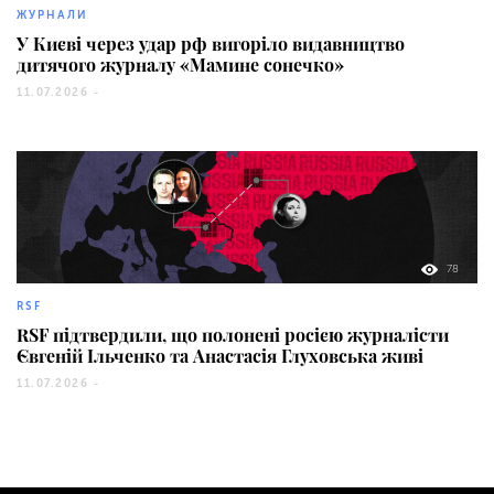
ЖУРНАЛИ
У Києві через удар рф вигоріло видавництво
дитячого журналу «Мамине сонечко»
11.07.2026 -
78
RSF
RSF підтвердили, що полонені росією журналісти
Євгеній Ільченко та Анастасія Глуховська живі
11.07.2026 -