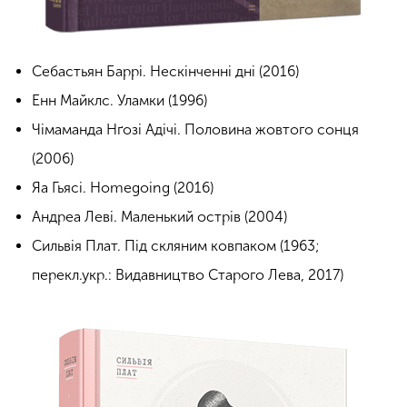
Себастьян Баррі. Нескінченні дні (2016)
Енн Майклс. Уламки (1996)
Чімаманда Нґозі Адічі. Половина жовтого сонця
(2006)
Яа Гьясі. Homegoing (2016)
Андреа Леві. Маленький острів (2004)
Сильвія Плат. Під скляним ковпаком (1963;
перекл.укр.: Видавництво Старого Лева, 2017)