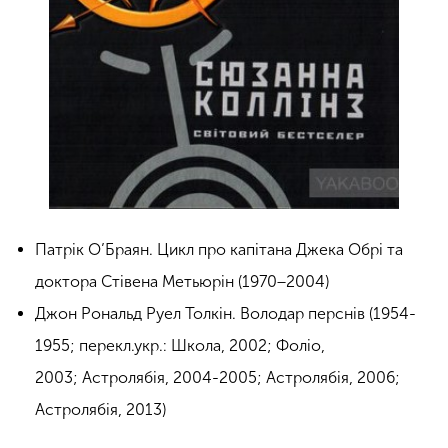
Патрік О’Браян. Цикл про капітана Джека Обрі та
доктора Стівена Метьюрін (1970−2004)
Джон Рональд Руел Толкін. Володар перснів (1954-
1955; перекл.укр.: Школа, 2002; Фоліо,
2003; Астролябія, 2004-2005; Астролябія, 2006;
Астролябія, 2013)