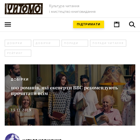
Культура читання
і мистецтво книговидання
ПІДТРИМАТИ
ДОБІРКИ
ДОБІРКИ
ПОРАДИ
ПОРАДИ ЧИТАННЯ
РЕЙТИНГ
ДОБІРКИ
100 романів, які експерти ВВС рекомендують
прочитати всім
13.11.2019