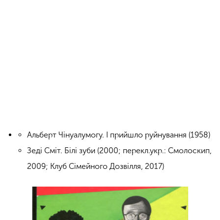
Альберт Чінуалумогу. І прийшло руйнування (1958)
Зеді Сміт. Білі зуби (2000; перекл.укр.: Смолоскип,
2009; Клуб Сімейного Дозвілля, 2017)