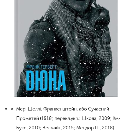
Мері Шеллі. Франкенштейн, або Сучасний
Прометей (1818; перекл.укр.: Школа, 2009; Км-
Букс, 2010; Велмайт, 2015; Мендор І.І., 2018)