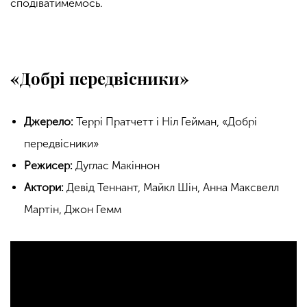
сподіватимемось.
«Добрі передвісники»
Джерело:
Террі Пратчетт і Ніл Гейман, «Добрі
передвісники»
Режисер:
Дуглас Макіннон
Актори:
Девід Теннант, Майкл Шін, Анна Максвелл
Мартін, Джон Гемм