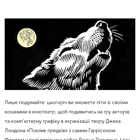
Лише подумайте: цьогоріч ви зможете піти зі своїми
коханими в кінотеатр, щоб подивитись на гру акторів
та комп’ютерну графіку в екранізації твору Джека
Лондона «Поклик предків» з самим Гаррісоном
Фордом у ролі рятівника собак Джона Торнтона. І так,