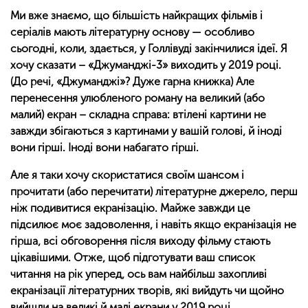
Ми вже знаємо, що більшість найкращих фільмів і
серіалів мають літературну основу — особливо
сьогодні, коли, здається, у Голлівуді закінчилися ідеї. Я
хочу сказати – «Джуманджі-3» виходить у 2019 році.
(До речі, «Джуманджі»? Дуже гарна книжка) Але
перенесення улюбленого роману на великий (або
малий) екран – складна справа: втілені картини не
завжди збігаються з картинами у вашій голові, й іноді
вони гірші. Іноді вони набагато гірші.
Але я таки хочу скористатися своїм шансом і
прочитати (або перечитати) літературне джерело, перш
ніж подивитися екранізацію. Майже завжди це
підсилює моє задоволення, і навіть якщо екранізація не
гірша, всі обговорення після виходу фільму стають
цікавішими. Отже, щоб підготувати ваш список
читання на рік уперед, ось вам найбільш захопливі
екранізації літературних творів, які вийдуть чи щойно
вийшли на великі й малі екрани у 2019 році.