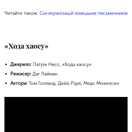
Читайте також:
Сім екранізацій німецьких письменників
«Хода хаосу»
Джерело:
Патрік Несс, «Хода хаосу»
Режисер:
Даг Лайман
Актори:
Том Голланд, Дейзі Рідлі, Медс Міккелсен