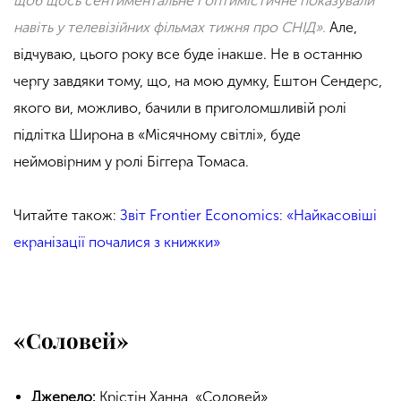
щоб щось сентиментальне і оптимістичне показували
навіть у телевізійних фільмах тижня про СНІД».
Але,
відчуваю, цього року все буде інакше. Не в останню
чергу завдяки тому, що, на мою думку, Ештон Сендерс,
якого ви, можливо, бачили в приголомшливій ролі
підлітка Широна в «Місячному світлі», буде
неймовірним у ролі Біггера Томаса.
Читайте також:
Звіт Frontier Economics: «Найкасовіші
екранізації почалися з книжки»
«Соловей»
Джерело:
Крістін Ханна, «Соловей»