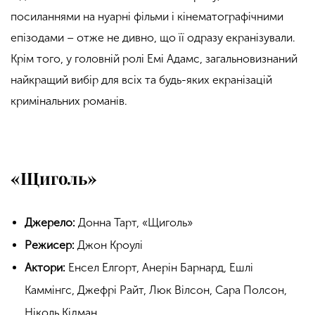
посиланнями на нуарні фільми і кінематографічними
епізодами – отже не дивно, що її одразу екранізували.
Крім того, у головній ролі Емі Адамс, загальновизнаний
найкращий вибір для всіх та будь-яких екранізацій
кримінальних романів.
«Щиголь»
Джерело:
Донна Тарт, «Щиголь»
Режисер:
Джон Кроулі
Актори:
Енсел Елгорт, Анерін Барнард, Ешлі
Каммінгс, Джефрі Райт, Люк Вілсон, Сара Полсон,
Ніколь Кідман