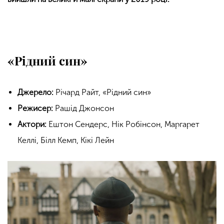
«Рідний син»
Джерело:
Річард Райт, «Рідний син»
Режисер:
Рашід Джонсон
Актори:
Ештон Сендерс, Нік Робінсон, Маргарет
Келлі, Білл Кемп, Кікі Лейн