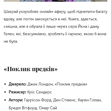
Шахрай розробляє онлайн-аферу, щоб підчепити багату
вдову, але потім закохується в неї. Книга, здається,
смішна, але я обрала її лише через сера Йєна і даму
Гелен, які, безсумнівно, зроблять її гарною, якою б вона
не була.
«Поклик предків»
Джерело:
Джек Лондон, «Поклик предків»
Режисер:
Кріс Сендерс
Актори:
Гаррісон Форд, Ден Стівенс, Карен Гіллан,
Бредлі Вітфорд, Омар Сай