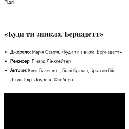
Рідлі.
«Куди ти зникла, Бернадетт»
Джерело:
Марія Семпл, «Куди ти зникла, Бернадетт»
Режисер:
Річард Лінклейтер
Актори:
Кейт Бланшетт, Біллі Крадап, Крістен Вііг,
Джуді Грір, Лоуренс Фішберн