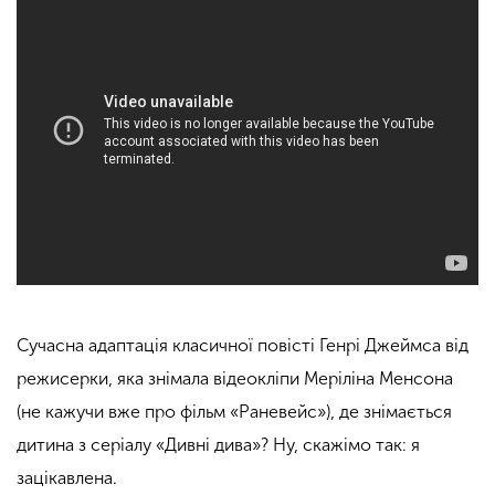
Сучасна адаптація класичної повісті Генрі Джеймса від
режисерки, яка знімала відеокліпи Меріліна Менсона
(не кажучи вже про фільм «Раневейс»), де знімається
дитина з серіалу «Дивні дива»? Ну, скажімо так: я
зацікавлена.