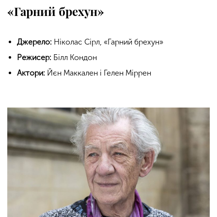
«Гарний брехун»
Джерело:
Ніколас Сірл, «Гарний брехун»
Режисер:
Білл Кондон
Актори:
Йєн Маккален і Гелен Міррен