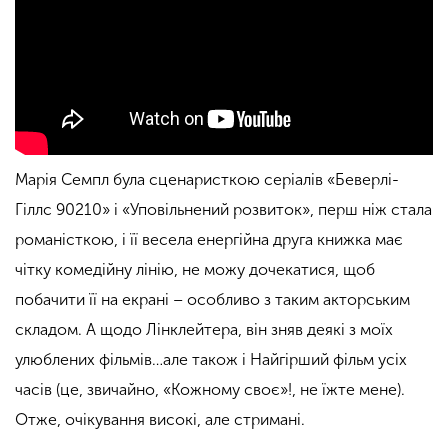
Марія Семпл була сценаристкою серіалів «Беверлі-
Гіллс 90210» і «Уповільнений розвиток», перш ніж стала
романісткою, і її весела енергійна друга книжка має
чітку комедійну лінію, не можу дочекатися, щоб
побачити її на екрані – особливо з таким акторським
складом. А щодо Лінклейтера, він зняв деякі з моїх
улюблених фільмів…але також і Найгірший фільм усіх
часів (це, звичайно, «Кожному своє»!, не їжте мене).
Отже, очікування високі, але стримані.