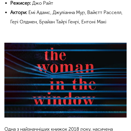
Режисер:
Джо Райт
Актори:
Емі Адамс, Джуліанна Мур, Вайєтт Расселл,
Гері Олдмен, Брайан Тайрі Генрі, Ентоні Макі
Одна з найзначніших книжок 2018 року, насичена