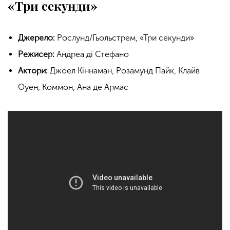
«Три секунди»
Джерело:
Рослунд/Гьольстрем, «Три секунди»
Режисер:
Андреа ді Стефано
Актори:
Джоел Кіннаман, Розамунд Пайк, Клайв
Оуен, Коммон, Ана де Армас