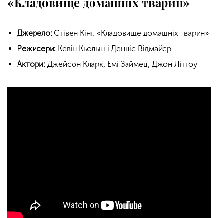
«Кладовище домашніх тварин»
Джерело:
Стівен Кінг, «Кладовище домашніх тварин»
Режисери:
Кевін Кьольш і Денніс Відмайєр
Актори:
Джейсон Кларк, Емі Займец, Джон Літгоу