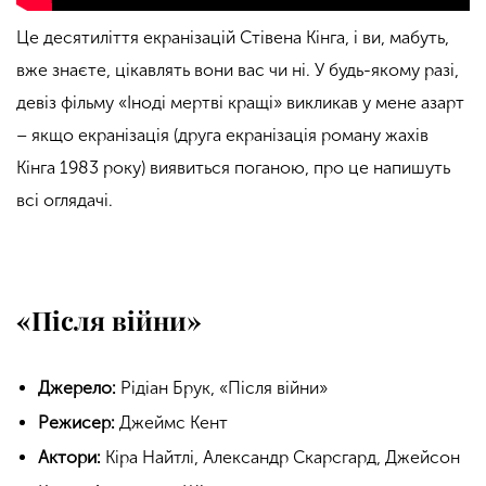
Це десятиліття екранізацій Стівена Кінга, і ви, мабуть,
вже знаєте, цікавлять вони вас чи ні. У будь-якому разі,
девіз фільму «Іноді мертві кращі» викликав у мене азарт
– якщо екранізація (друга екранізація роману жахів
Кінга 1983 року) виявиться поганою, про це напишуть
всі оглядачі.
«Після війни»
Джерело:
Рідіан Брук, «Після війни»
Режисер:
Джеймс Кент
Актори:
Кіра Найтлі, Александр Скарсгард, Джейсон