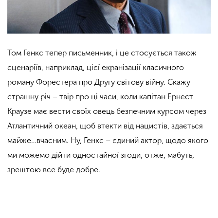
Том Генкс тепер письменник, і це стосується також
сценаріїв, наприклад, цієї екранізації класичного
роману Форестера про Другу світову війну. Скажу
страшну річ – твір про ці часи, коли капітан Ернест
Краузе має вести своїх овець безпечним курсом через
Атлантичний океан, щоб втекти від нацистів, здається
майже…вчасним. Ну, Генкс – єдиний актор, щодо якого
ми можемо дійти одностайної згоди, отже, мабуть,
зрештою все буде добре.