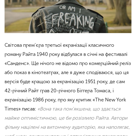
Світова прем’єра третьої екранізації класичного
роману Райта 1940 року відбулася в січні на фестивалі
«Санденс». Ще нічого не відомо про комерційний реліз
або показ в кінотеатрах, але я дуже сподіваюся, що ця
версія буде кращою за екранізацію 1951 року, де сам
42-річний Райт грав 20-річного Біггера Томаса, і
екранізацію 1986 року, про яку критик «The New York
Times» писав:
«Вона така пом’якшена, що здається
майже оптимістичною, це би розізлило Райта. Автори
фільму націлені на витончену аудиторію, яка наполягає,