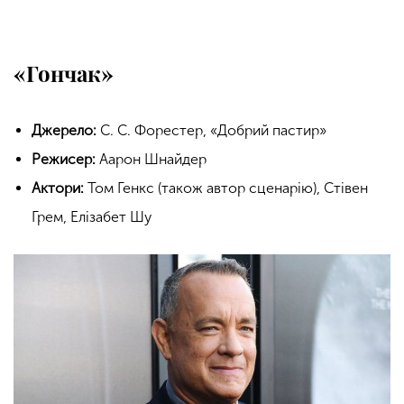
«Гончак»
Джерело:
С. С. Форестер, «Добрий пастир»
Режисер:
Аарон Шнайдер
Актори:
Том Генкс (також автор сценарію), Стівен
Грем, Елізабет Шу