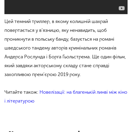
Цей темний триллер, в якому колишній шахрай
повертається у в’язницю, яку ненавидить, щоб
проникнути в польську банду, базується на романі
шведського тандему авторів кримінальних романів
Андерса Рослунда і Борга Гьольстрема. Ще один фільм,
який завдяки акторському складу стане справді
захопливою прем’єрою 2019 року.
Читайте також:
Новелізації: на благенькій линві між кіно
і літературою