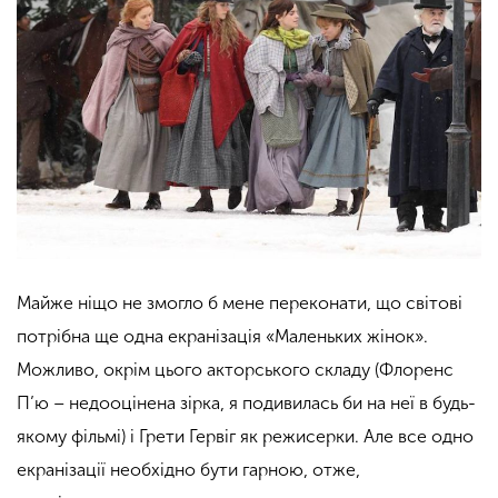
Майже ніщо не змогло б мене переконати, що світові
потрібна ще одна екранізація «Маленьких жінок».
Можливо, окрім цього акторського складу (Флоренс
П’ю – недооцінена зірка, я подивилась би на неї в будь-
якому фільмі) і Грети Гервіг як режисерки. Але все одно
екранізації необхідно бути гарною, отже,