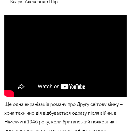
Кларк, Александр Шір
Ще одна екранізація роману про Другу світову війну –
хоча технічно дія відбувається одразу після війни, в
Німеччині 1946 року, коли британський полковник і
його дружина їдуть в маєток у Гамбурзі…з його