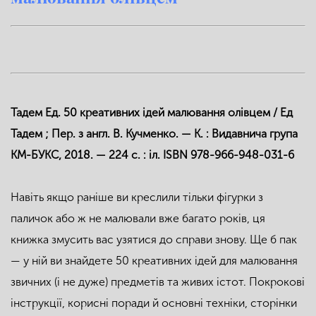
Тадем Ед. 50 креативних ідей малювання олівцем / Ед
Тадем ; Пер. з англ. В. Кучменко. — К. : Видавнича група
КМ-БУКС, 2018. — 224 с. : іл. ISBN 978-966-948-031-6
Навіть якщо раніше ви креслили тільки фігурки з
паличок або ж не малювали вже багато років, ця
книжка змусить вас узятися до справи знову. Ще б пак
— у ній ви знайдете 50 креативних ідей для малювання
звичних (і не дуже) предметів та живих істот. Покрокові
інструкції, корисні поради й основні техніки, сторінки