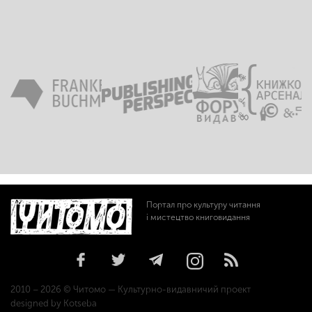
Портал про культуру читання
і мистецтво книговидання
2010 – 2026 © Читомо — Культурно-видавничий проект
designed by Kotseba