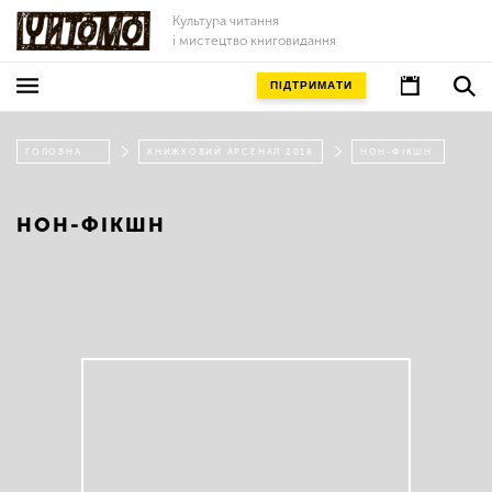
Культура читання
і мистецтво книговидання
ПІДТРИМАТИ
ГОЛОВНА
КНИЖКОВИЙ АРСЕНАЛ 2018
НОН-ФІКШН
НОН-ФІКШН