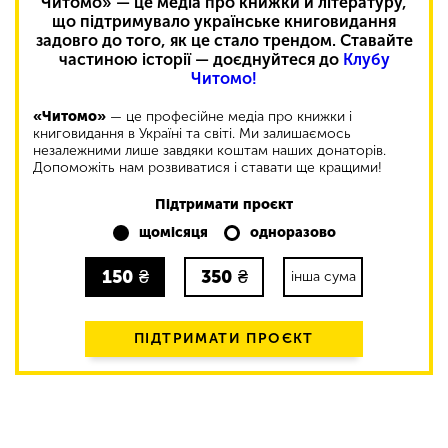
Читомо» — це медіа про книжки й літературу,
що підтримувало українське книговидання
задовго до того, як це стало трендом. Ставайте
частиною історії — доєднуйтеся до
Клубу
Читомо!
«Читомо»
— це професійне медіа про книжки і
книговидання в Україні та світі. Ми залишаємось
незалежними лише завдяки коштам наших донаторів.
Допоможіть нам розвиватися і ставати ще кращими!
Підтримати проєкт
щомісяця
одноразово
150
₴
350
₴
інша сума
ПІДТРИМАТИ ПРОЄКТ