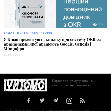
634
ВИДАВНИЦТВО ЛАБОРАТОРІЯ
У Києві презентують книжку про систему OKR, за
принципами якої працюють Google, Genesis і
Мінцифра
11.05.2026 -
Портал про культуру читання
і мистецтво книговидання
2010 – 2026 © Читомо — Культурно-видавничий проект