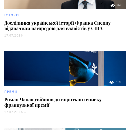
84
ІСТОРІЯ
Дослідника української історії Франка Сисину
відзначили нагородою для славістів у США
17.07.2026 -
118
ПРЕМІЇ
Роман Чапая увійшов до короткого списку
французької премії
17.07.2026 -