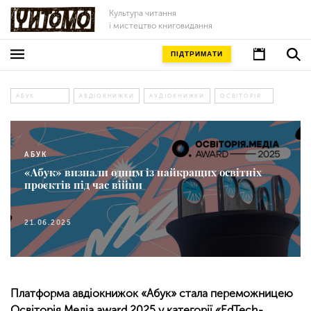
Культура читання
і мистецтво книговидання
ПІДТРИМАТИ
АБУК
АВДІОКНИЖКИ
АУДІОКНИЖКИ
ОСВІТОРІЯ
АБУК
«Абук» визнали одним із найкращих освітніх
проєктів під час війни
21.06.2025
Платформа авдіокнижок «Абук» стала переможницею
Освіторія.Медіа award 2025 у категорії «EdTech-