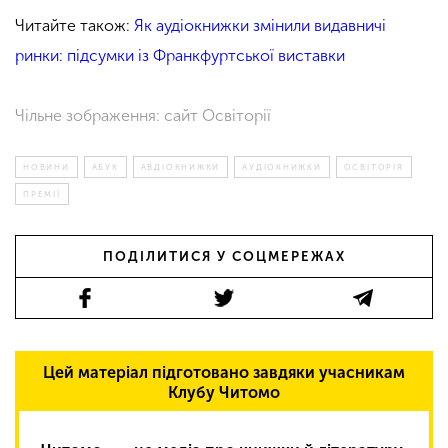
Читайте також:
Як аудіокнижки змінили видавничі
ринки: підсумки із Франкфуртської виставки
Чільне зображення: сайт Освіторії
НОВИНИ
АБУК
АВДІОКНИЖКИ
АУДІОКНИЖКИ
ОСВІТОРІЯ
ПРЕМІЇ
ПОДІЛИТИСЯ У СОЦМЕРЕЖАХ
Цей матеріал підготовано завдяки учасникам
Клубу Читомо