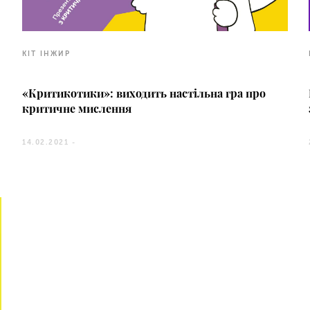
КІТ ІНЖИР
«Критикотики»: виходить настільна гра про
критичне мислення
14.02.2021 -