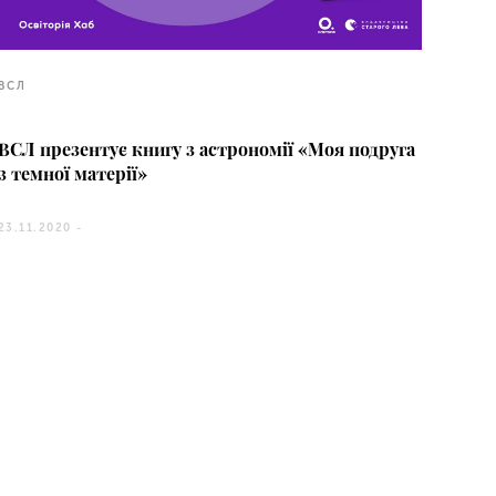
ВСЛ
ВСЛ презентує книгу з астрономії «Моя подруга
з темної матерії»
23.11.2020 -