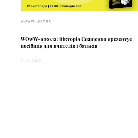
WOWW-ШКОЛА
WOwW-школа: Вікторія Спащенко презентує
посібник для вчителів і батьків
01.11.2020 -