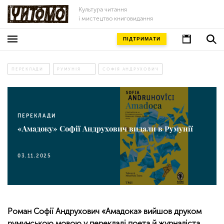
Культура читання
і мистецтво книговидання
ПІДТРИМАТИ
ПЕРЕКЛАДИ
РУМУНІЯ
СОФІЯ АНДРУХОВИЧ
ПЕРЕКЛАДИ
«Амадоку» Софії Андрухович видали в Румунії
03.11.2025
Роман Софії Андрухович «Амадока» вийшов друком
румунською мовою у перекладі поета й журналіста