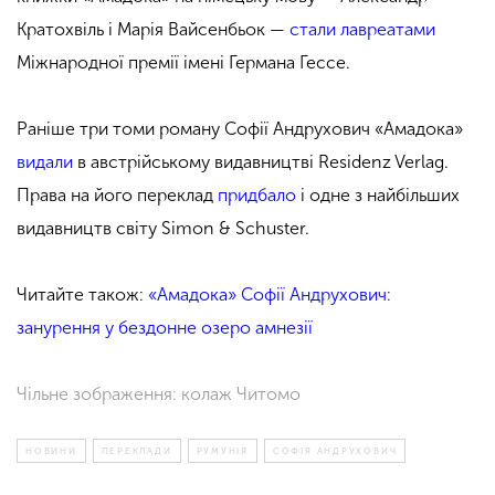
Кратохвіль і Марія Вайсенбьок —
стали лавреатами
Міжнародної премії імені Германа Гессе.
Раніше три томи роману Софії Андрухович «Амадока»
видали
в австрійському видавництві Residenz Verlag.
Права на його переклад
придбало
і одне з найбільших
видавництв світу Simon & Schuster.
Читайте також:
«Амадока» Софії Андрухович:
занурення у бездонне озеро амнезії
Чільне зображення: колаж Читомо
НОВИНИ
ПЕРЕКЛАДИ
РУМУНІЯ
СОФІЯ АНДРУХОВИЧ