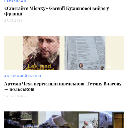
ПЕРЕКЛАДИ
«Спитайте Мієчку» Євгенії Кузнєцової вийде у
Франції
27.07.2026 -
203
АВТОРИ-ВІЙСЬКОВІ
Артема Чеха переклали шведською, Тетяну Власову
— польською
13.07.2026 -