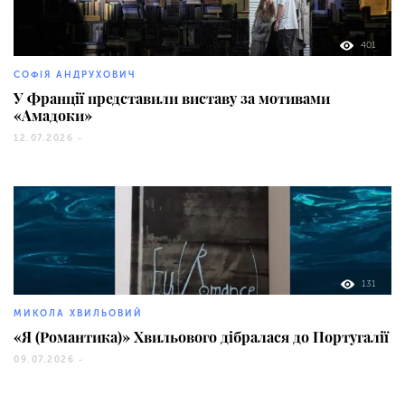
401
СОФІЯ АНДРУХОВИЧ
У Франції представили виставу за мотивами
«Амадоки»
12.07.2026 -
131
МИКОЛА ХВИЛЬОВИЙ
«Я (Романтика)» Хвильового дібралася до Португалії
09.07.2026 -