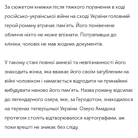
За сюжетом книжки після тяжкого поранення в ході
російсько-української війни на сході України головний
герой роману втрачає пам’ять. Його понівечене
обличчя ніхто не може впізнати. Потрапивши до
клініки, чоловік не мав жодних документів.
У такому стані повної амнезії та невпізнанності його
знаходить жінка, яка вважає його своїм загубленим на
війні чоловіком і намагається відродити чи принаймні
вибудувати наново його пам’ять. Назва роману відсилає
до легендарного озера, яке, за Геродотом, знаходилося
на теренах теперішньої України. Озеро Амадока
протягом століть відтворювалося картографами, аж
поки врешті не зникає без сліду.