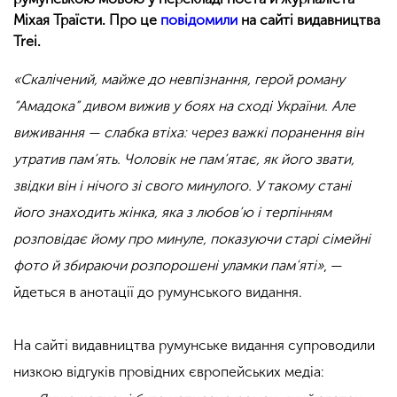
Міхая Траїсти. Про це
повідомили
на сайті видавництва
Trei.
«Скалічений, майже до невпізнання, герой роману
“Амадока” дивом вижив у боях на сході України. Але
виживання — слабка втіха: через важкі поранення він
утратив пам’ять. Чоловік не пам’ятає, як його звати,
звідки він і нічого зі свого минулого. У такому стані
його знаходить жінка, яка з любов’ю і терпінням
розповідає йому про минуле, показуючи старі сімейні
фото й збираючи розпорошені уламки пам’яті»
, —
йдеться в анотації до румунського видання.
На сайті видавництва румунське видання супроводили
низкою відгуків провідних європейських медіа: