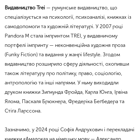
Видавництво Trei
— румунське видавництво, що
спеціалізується на психології, психоаналізі, книжках із
самодопомоги та художній літературі. У 2007 році
Pandora M стала імпринтом TREI, у видавничому
портфелі імпринту — неконвенційна художня проза
(Funky Fiction) та видання у жанрі lifestyle. Згодом
видавництво розширило сферу діяльності, охопивши
також літературу про політику, право, соціологію,
антропологію та інші напрями. У ньму виходидли
друком книжки Зиґмунда Фройда, Карла Юнга, Ірвіна
Ялома, Паскаля Брюкнера, Фредеріка Беґбедера та
Стіґа Ларссона.
Зазначимо, у 2024 році Софія Андрухович і перекладачі
книжки «Амадока» на німецьку мову — Александр