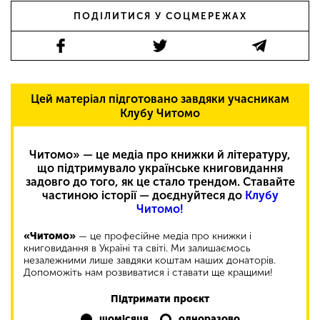
ПОДІЛИТИСЯ У СОЦМЕРЕЖАХ
Цей матеріал підготовано завдяки учасникам
Клубу Читомо
Читомо» — це медіа про книжки й літературу,
що підтримувало українське книговидання
задовго до того, як це стало трендом. Ставайте
частиною історії — доєднуйтеся до
Клубу
Читомо!
«Читомо»
— це професійне медіа про книжки і
книговидання в Україні та світі. Ми залишаємось
незалежними лише завдяки коштам наших донаторів.
Допоможіть нам розвиватися і ставати ще кращими!
Підтримати проєкт
щомісяця
одноразово