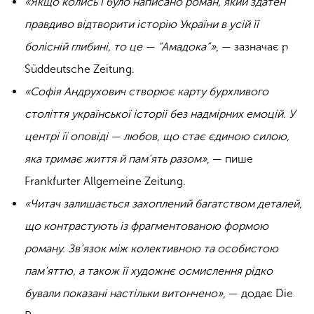
«Якщо колись і було написано роман, який здатен
правдиво відтворити історію України в усій її
болісній глибині, то це — “Амадока”»
, — зазначає р
Süddeutsche Zeitung.
«Софія Андрухович створює карту бурхливого
століття української історії без надмірних емоцій. У
центрі її оповіді — любов, що стає єдиною силою,
яка тримає життя й пам’ять разом»
, — пише
Frankfurter Allgemeine Zeitung.
«Читач залишається захоплений багатством деталей,
що контрастують із фрагментованою формою
роману. Зв’язок між колективною та особистою
пам’яттю, а також її художнє осмислення рідко
бували показані настільки витончено»
, — додає Die