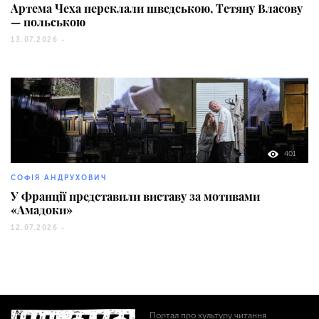
Артема Чеха переклали шведською, Тетяну Власову
— польською
13.07.2026 -
401
СОФІЯ АНДРУХОВИЧ
У Франції представили виставу за мотивами
«Амадоки»
12.07.2026 -
Портал про культуру читання