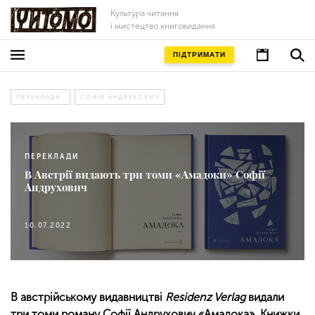
Культура читання
і мистецтво книговидання
ПІДТРИМАТИ
ПЕРЕКЛАДИ
СОФІЯ АНДРУХОВИЧ
ПЕРЕКЛАДИ
В Австрії видають три томи «Амадоки» Софії
Андрухович
10.07.2022
В австрійському видавництві
Residenz Verlag
видали
три томи роману Софії Андрухович «Амадока». Книжки