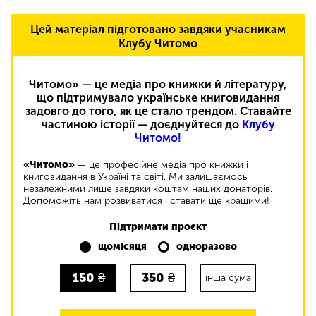
Цей матеріал підготовано завдяки учасникам
Клубу Читомо
Читомо» — це медіа про книжки й літературу,
що підтримувало українське книговидання
задовго до того, як це стало трендом. Ставайте
частиною історії — доєднуйтеся до
Клубу
Читомо!
«Читомо»
— це професійне медіа про книжки і
книговидання в Україні та світі. Ми залишаємось
незалежними лише завдяки коштам наших донаторів.
Допоможіть нам розвиватися і ставати ще кращими!
Підтримати проєкт
щомісяця
одноразово
150
₴
350
₴
інша сума