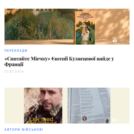
467
ПЕРЕКЛАДИ
«Спитайте Мієчку» Євгенії Кузнєцової вийде у
Франції
27.07.2026 -
203
АВТОРИ-ВІЙСЬКОВІ