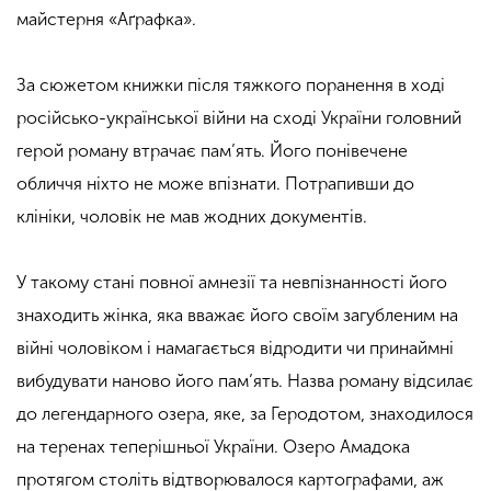
майстерня «Аґрафка».
За сюжетом книжки після тяжкого поранення в ході
російсько-української війни на сході України головний
герой роману втрачає пам’ять. Його понівечене
обличчя ніхто не може впізнати. Потрапивши до
клініки, чоловік не мав жодних документів.
У такому стані повної амнезії та невпізнанності його
знаходить жінка, яка вважає його своїм загубленим на
війні чоловіком і намагається відродити чи принаймні
вибудувати наново його пам’ять. Назва роману відсилає
до легендарного озера, яке, за Геродотом, знаходилося
на теренах теперішньої України. Озеро Амадока
протягом століть відтворювалося картографами, аж