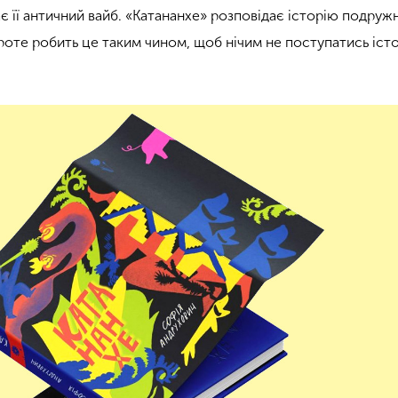
є її античний вайб. «Катананхе» розповідає історію подруж
проте робить це таким чином, щоб нічим не поступатись істо