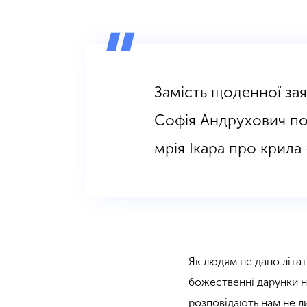
Замість щоденної за
Софія Андрухович под
мрія Ікара про крила
Як людям не дано літат
божественні дарунки н
розповідають нам не ли