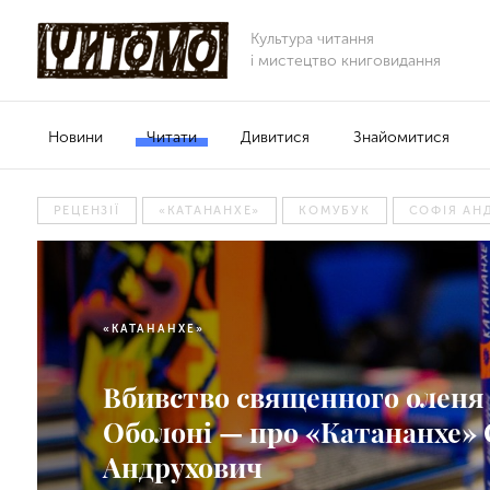
Культура читання
і мистецтво книговидання
Новини
Читати
Дивитися
Знайомитися
РЕЦЕНЗІЇ
«КАТАНАНХЕ»
КОМУБУК
СОФІЯ АН
«КАТАНАНХЕ»
Вбивство священного оленя
Оболоні — про «Катананхе» 
Андрухович