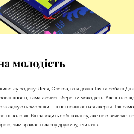
на молодість
иївську родину: Леся, Олекса, їхня дочка Тая та собака Дін
зовнішності, намагаючись зберегти молодість. Але її тіло ві
озгладжують зморшки — в неї починається алергія. Так само
є і її чоловік. Він заводить собі коханку, але нею виявляєть
ірою, чим вражає і власну дружину, і читачів.