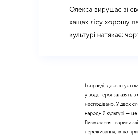
Олекса вирушає зі св
хащах лісу хорошу па
культурі натякає: чо
І справді, десь в густо
у воді. Герої залазять
несподівано. У двох сл
народній культурі — ц
Визволення тварини звіл
переживання, їхню при