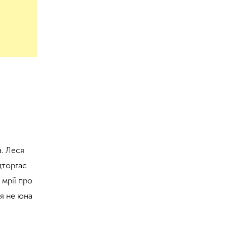
а. Леся
дторгає
 мрії про
ся не юна