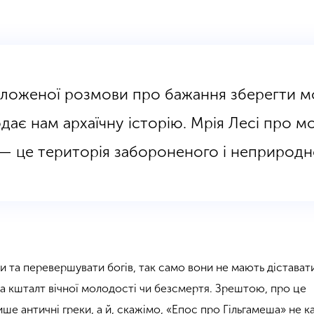
яложеної розмови про бажання зберегти м
ає нам архаїчну історію. Мрія Лесі про мо
 — це територія забороненого і неприродн
и та перевершувати богів, так само вони не мають дістават
а кшталт вічної молодості чи безсмертя. Зрештою, про це
ше античні греки, а й, скажімо, «Епос про Гільгамеша» не 