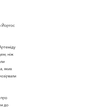
и Йоргос
Артеміду
цем, ніж
оли
а, яких
розірвали
 про
ем до