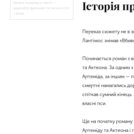
Історія п
Бачите помилку в тексті —
виділяйте фрагмент та тисніть Ctrl
+ Enter
Переказ сюжету не в з
Лантімос знімав «Вбив
Починається роман з в
та Актеона. За одним з
Артеміда, за іншим — п
смертні намагались до
спіткав сумний кінець.
власні пси.
Ще на початку роману о
Артеміду та Актеона і 