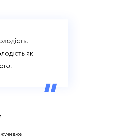
олодість,
лодість як
ого.
и
кажучи вже