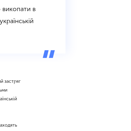
о викопати в
українській
ий застряг
льми
аїнській
находять