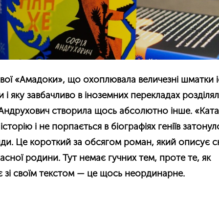
вої «Амадоки», що охоплювала величезні шматки і
и і яку завбачливо в іноземних перекладах розділя
я Андрухович створила щось абсолютно інше. «Кат
історію і не порпається в біографіях геніїв затонул
иди. Це короткий за обсягом роман, який описує с
асної родини. Тут немає гучних тем, проте те, як
 зі своїм текстом — це щось неординарне.