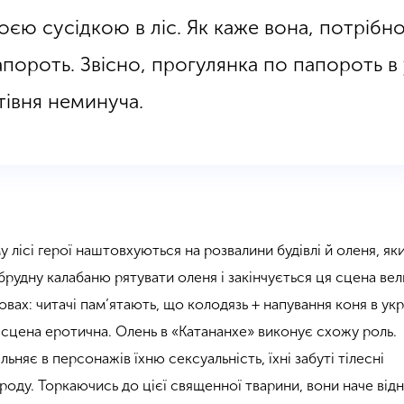
оєю сусідкою в ліс. Як каже вона, потрібн
пороть. Звісно, прогулянка по папороть в 
ртівня неминуча.
му лісі герої наштовхуються на розвалини будівлі й оленя, як
 в брудну калабаню рятувати оленя і закінчується ця сцена ве
овах: читачі пам’ятають, що колодязь + напування коня в укр
е сцена еротична. Олень в «Катананхе» виконує схожу роль.
ьняє в персонажів їхню сексуальність, їхні забуті тілесні
роду. Торкаючись до цієї священної тварини, вони наче від