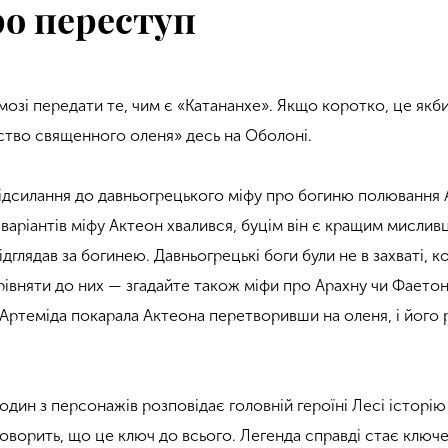
ро переступ
мозі передати те, чим є «Катананхе». Якщо коротко, це якб
ство священного оленя» десь на Оболоні.
ідсилання до давньогрецького міфу про богиню полювання 
 варіантів міфу Актеон хвалився, буцім він є кращим мислив
ідглядав за богинею. Давньогрецькі боги були не в захваті, к
рівняти до них — згадайте також міфи про Арахну чи Фаетон
 Артеміда покарала Актеона перетворивши на оленя, і його 
дин з персонажів розповідає головній героїні Лесі історію
говорить, що це ключ до всього. Легенда справді стає ключ