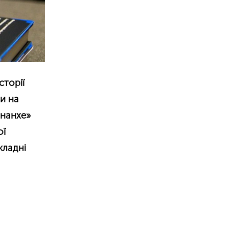
сторії
ли на
ананхе»
ої
кладні