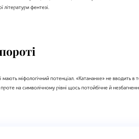
ї літератури фентезі.
пороті
ні мають міфологічний потенціал. «Катананхе» не вводить в 
 проте на символічному рівні щось потойбічне й незбагненн