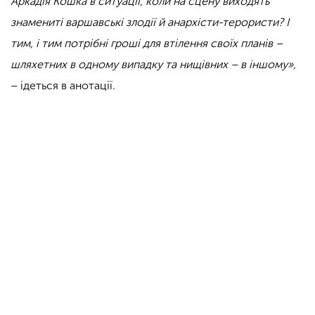
Аркадія Кошкá в ситуації, коли на сцену виходять
знамениті варшавські злодії й анархісти-терористи? І
тим, і тим потрібні гроші для втілення своїх планів –
шляхетних в одному випадку та нищівних – в іншому»,
– ідеться в анотації.