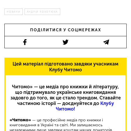
НОВИНИ
АНДРІЙ КОКОТЮХА
ПОДІЛИТИСЯ У СОЦМЕРЕЖАХ
Цей матеріал підготовано завдяки учасникам
Клубу Читомо
Читомо» — це медіа про книжки й літературу,
що підтримувало українське книговидання
задовго до того, як це стало трендом. Ставайте
частиною історії — доєднуйтеся до
Клубу
Читомо!
«Читомо»
— це професійне медіа про книжки і
книговидання в Україні та світі. Ми залишаємось
незалежними лише завдяки коштам наших донаторів.