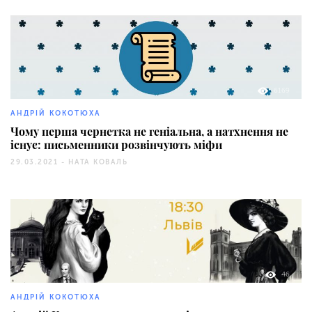
6169
АНДРІЙ КОКОТЮХА
Чому перша чернетка не геніальна, а натхнення не
існує: письменники розвінчують міфи
29.03.2021 -
НАТА КОВАЛЬ
46
АНДРІЙ КОКОТЮХА