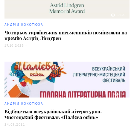
2635
АНДРІЙ КОКОТЮХА
Чотирьох українських письменників номінували на
премію Астрід Ліндґрен
17.10.2025 -
50
АНДРІЙ КОКОТЮХА
Відбудеться всеукраїнський літературно-
мистецький фестиваль «Палієва осінь»
24.09.2021 -