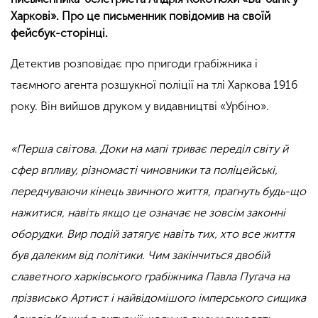
Харкові». Про це письменник повідомив на своїй
фейсбук-сторінці.
Детектив розповідає про пригоди грабіжника і
таємного агента розшукної поліції на тлі Харкова 1916
року. Він вийшов друком у видавництві «Урбіно».
«Перша світова. Доки на мапі триває переділ світу й
сфер впливу, різномасті чиновники та поліцейські,
передчуваючи кінець звичного життя, прагнуть будь-що
нажитися, навіть якщо це означає не зовсім законні
оборудки.
Вир подій затягує навіть тих, хто все життя
був далеким від політики. Чим закінчиться двобій
славетного харківського грабіжника Павла Пугача на
прізвисько Артист і найвідомішого імперського сищика