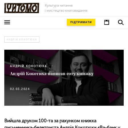
Культура читання
і мистецтво книговидання
ПІДТРИМАТИ
АНДРІЙ КОКОТЮХА
АНДРІЙ КОКОТЮХА
Андрій Кокотюха написав соту книжку
02.03.2024
Вийшла друком 100-та за рахунком книжка
письменника-белетриста Андрія Кокотюхи «Ва-банк у