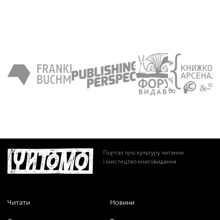
Портал про культуру читання
і мистецтво книговидання
Читати
Новини