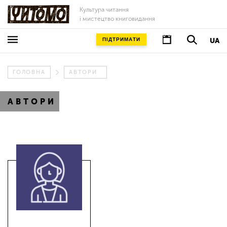
Культура читання
і мистецтво книговидання
ПІДТРИМАТИ
UA
ГОЛОВНА
АВТОРИ
АВТОРИ