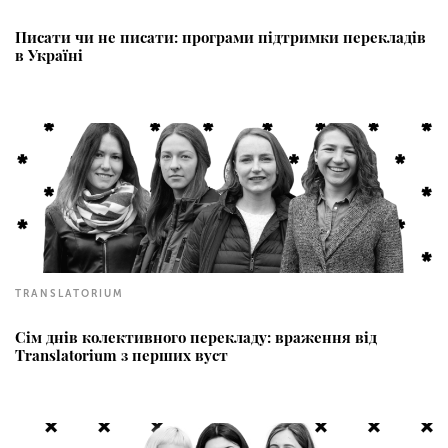
Писати чи не писати: програми підтримки перекладів
в Україні
TRANSLATORIUM
Сім днів колективного перекладу: враження від
Translatorium з перших вуст