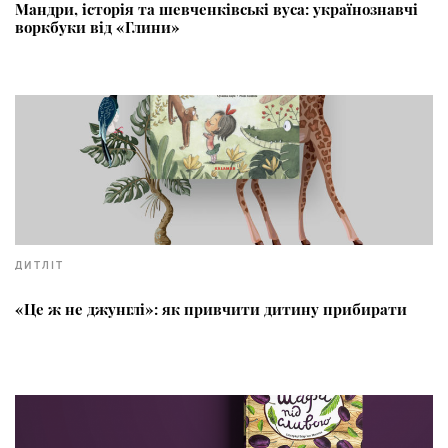
Мандри, історія та шевченківські вуса: українознавчі
воркбуки від «Глини»
ДИТЛІТ
«Це ж не джунглі»: як привчити дитину прибирати