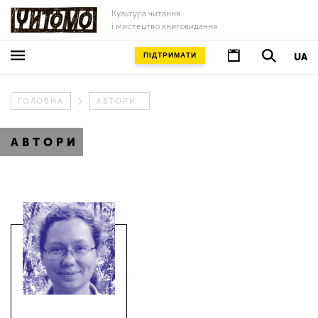
Культура читання
і мистецтво книговидання
ПІДТРИМАТИ
UA
ГОЛОВНА
АВТОРИ
АВТОРИ