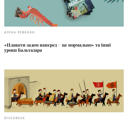
АЛІНА РЕВЕНКО
«Плавати задом наперед − це нормально» та інші
уроки Бальтазара
DISCURSUS