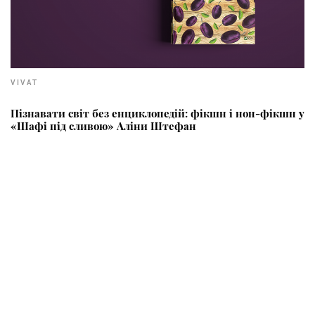
VIVAT
Пізнавати світ без енциклопедій: фікшн і нон-фікшн у
«Шафі під сливою» Аліни Штефан