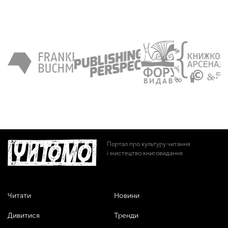
Портал про культуру читання
і мистецтво книговидання
Читати
Новини
Дивитися
Тренди