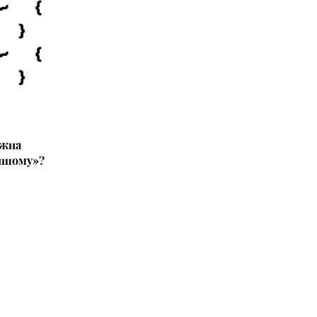
ожна
ншому»?