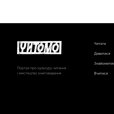
Читати
Дивитися
Знайомити
Портал про культуру читання
і мистецтво книговидання
Вчитися