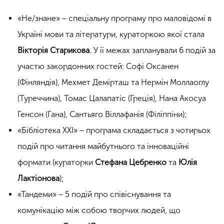
«Не/знане» − спеціальну програму про маловідомі в
Україні мови та літератури, кураторкою якої стала
Вікторія Старикова
. У її межах запланували 6 подій за
участю закордонних гостей: Софі Оксанен
(Фінляндія), Мехмет Демірташ та Нермін Моллаоглу
(Туреччина), Томас Цалапатіс (Греція), Нана Акосуа
Генсон (Гана), Сантьяго Віллафанія (Філіппіни);
«Бібліотека ХХІ» − програма складається з чотирьох
подій про читання майбутнього та інноваційні
формати (кураторки
Стефана Цебренко
та
Юлія
Лактіонова
);
«Тандеми» − 5 подій про співіснування та
комунікацію між собою творчих людей, що