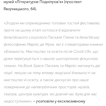
музей «Літературне Подніпров’я» (проспект
Яворницького, 64).
«Згодом ми оприлюднимо топових гостей фестивалю,
проте на цьому етапі хотілося б відзначити
бельгійського соціолога Паскаля Ґілена та бельгійську
філософиню Марліс де Мунк, які є співавторами книжки
«Близькість: Мистецтво та освіта після Covid-19», що
дуже перегукується з нашою цьогорічною фокусною
темою. На Book Space Паскаль та Марліс матимуть дві
події: лекцію на тему впливу людської близькості на
мистецтво й освіту, а також дискусію про наше
повернення до напівпублічних просторів: музеїв,
театрів, центрів культури, які довгий час були для нас
недоступними»
,
− розповіли у ексклюзивному