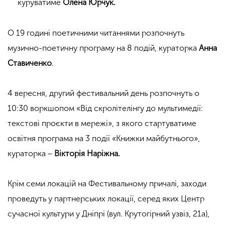
куруватиме
Олена Юрчук.
О 19 годині поетичними читаннями розпочнуть
музично-поетичну програму на 8 подій, кураторка
Анна
Ставиченко
.
4 вересня, другий фестивальний день розпочнуть о
10:30 воркшопом «Від скролітелінгу до мультимедії:
текстові проєкти в мережі», з якого стартуватиме
освітня програма на 3 події «Книжки майбутнього»,
кураторка −
Вікторія Наріжна.
Крім семи локацій на Фестивальному причалі, заходи
проведуть у партнерських локації, серед яких Центр
сучасної культури у Дніпрі (вул. Крутогірний узвіз, 21а),