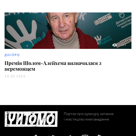
1223
ДНІПРО
Премія Шолом-Алейхема визначилася з
переможцем
30.03.2026 -
Портал про культуру читання
і мистецтво книговидання