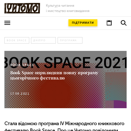
Культура читання
і мистецтво книговидання
ПІДТРИМАТИ
BOOK SPACE
ДНІПРО
ПРОГРАМА
BOOK SPACE
Book Space оприлюднив повну програму
цьогорічного фестивалю
17.08.2021
Стала відомою програма IV Міжнародного книжкового
фестивалю Book Space. Про це Читомо повідомили