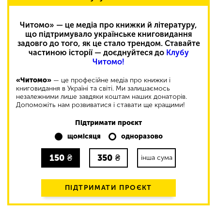
Читомо» — це медіа про книжки й літературу,
що підтримувало українське книговидання
задовго до того, як це стало трендом. Ставайте
частиною історії — доєднуйтеся до
Клубу
Читомо!
«Читомо»
— це професійне медіа про книжки і
книговидання в Україні та світі. Ми залишаємось
незалежними лише завдяки коштам наших донаторів.
Допоможіть нам розвиватися і ставати ще кращими!
Підтримати проєкт
щомісяця
одноразово
150
₴
350
₴
інша сума
ПІДТРИМАТИ ПРОЄКТ