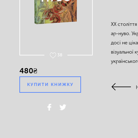
ХХ століття
ар-нуво. Ук
досі не цік
візуальної 
38
українськог
480₴
КУПИТИ КНИЖКУ