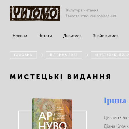
Культура читання
і мистецтво книговидання
Новини
Читати
Дивитися
Знайомитися
ГОЛОВНА
ВІТРИНА 2022
МИСТЕЦЬКІ ВИД
МИСТЕЦЬКІ ВИДАННЯ
Ірина
Дизайн Оле
Діана Клоч