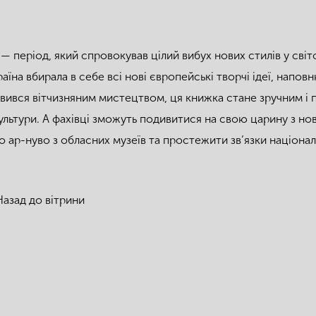
 — період, який спровокував цілий вибух нових стилів у св
раїна вбирала в себе всі нові європейські творчі ідеї, напо
авився вітчизняним мистецтвом, ця книжка стане зручним і
культури. А фахівці зможуть подивитися на свою царину з но
о ар-нуво з обласних музеїв та простежити зв’язки національ
Назад до вітрини