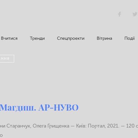
Вчитися
Тренди
Спецпроекти
Вітрина
Події
АННЯ
 Магдиш. АР-НУВО
ни Старанчук, Олега Грищенка — Київ: Портал, 2021. — 120
ко