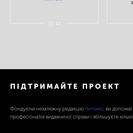
13
ПІДТРИМАЙТЕ ПРОЕКТ
Фондуючи незалежну редакцію
Читомо
, ви допома
професіоналів видавничої справи і збільшуєте кількі