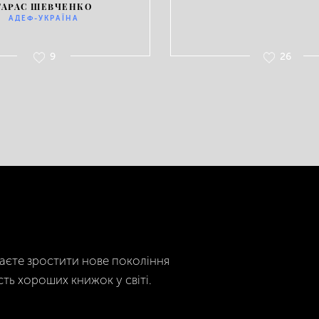
ТАРАС ШЕВЧЕНКО
АДЕФ-УКРАЇНА
9
26
гаєте зростити нове покоління
сть хороших книжок у світі.