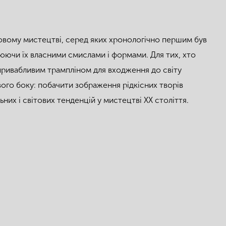
ітовому мистецтві, серед яких хронологічно першим був
внюючи їх власними смислами і формами. Для тих, хто
 привабливим трампліном для входження до світу
вого боку: побачити зображення рідкісних творів
них і світових тенденцій у мистецтві ХХ століття.