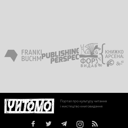
Портал про культуру читання
і мистецтво книговидання