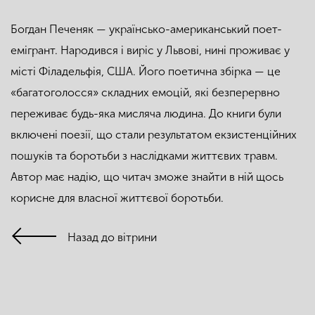
Богдан Печеняк — українсько-американський поет-
емігрант. Народився і виріс у Львові, нині проживає у
місті Філадельфія, США. Його поетична збірка — це
«багатоголоcся» складних емоцій, які безперервно
переживає будь-яка мисляча людина. До книги були
включені поезії, що стали результатом екзистенційних
пошуків та боротьби з наслідками життєвих травм.
Автор має надію, що читач зможе знайти в ній щось
корисне для власної життєвої боротьби.
Назад до вітрини