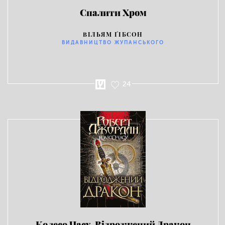
Спалити Хром
ВІЛЬЯМ ҐІБСОН
ВИДАВНИЦТВО ЖУПАНСЬКОГО
24
Колесо Часу. Відроджений Дракон