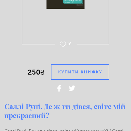
16
250₴
КУПИТИ КНИЖКУ
Саллі Руні. Де ж ти дівся, світе мій
прекрасний?