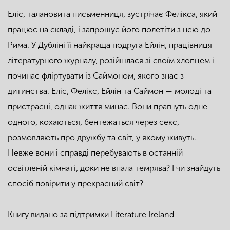
Еліс, талановита письменниця, зустрічає Фелікса, який
працює на складі, і запрошує його полетіти з нею до
Рима. У Дубліні її найкраща подруга Ейлін, працівниця
літературного журналу, розійшлася зі своїм хлопцем і
починає фліртувати із Саймоном, якого знає з
дитинства. Еліс, Фелікс, Ейлін та Саймон — молоді та
пристрасні, однак життя минає. Вони прагнуть одне
одного, кохаються, бентежаться через секс,
розмовляють про дружбу та світ, у якому живуть.
Невже вони і справді перебувають в останній
освітленій кімнаті, доки не впала темрява? І чи знайдуть
спосіб повірити у прекрасний світ?
Книгу видано за підтримки Literature Ireland