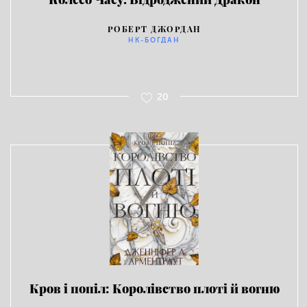
РОБЕРТ ДЖОРДАН
НК-БОГДАН
20
Кров і попіл: Королівство плоті й вогню