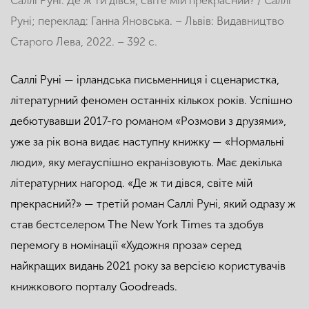
Саллі Руні. Де ж ти дівся, світе мій прекрасний? / Саллі
Руні; переклад: Ганна Яновська. – Львів: Видавництво
Старого Лева, 2022. – 392 с.
Саллі Руні — ірландська письменниця і сценаристка,
літературний феномен останніх кількох років. Успішно
дебютувавши 2017-го романом «Розмови з друзями»,
уже за рік вона видає наступну книжку — «Нормальні
люди», яку мегауспішно екранізовують. Має декілька
літературних нагород. «Де ж ти дівся, світе мій
прекрасний?» — третій роман Саллі Руні, який одразу ж
став бестселером The New York Times та здобув
перемогу в номінації «Художня проза» серед
найкращих видань 2021 року за версією користувачів
книжкового порталу Goodreads.