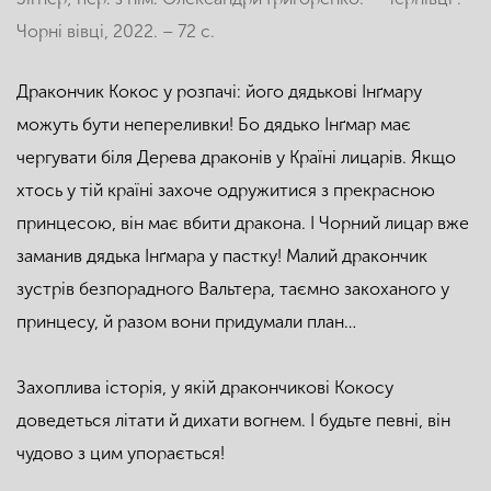
Чорні вівці, 2022. – 72 с.
Дракончик Кокос у розпачі: його дядькові Інґмару
можуть бути непереливки! Бо дядько Інґмар має
чергувати біля Дерева драконів у Країні лицарів. Якщо
хтось у тій країні захоче одружитися з прекрасною
принцесою, він має вбити дракона. І Чорний лицар вже
заманив дядька Інґмара у пастку! Малий дракончик
зустрів безпорадного Вальтера, таємно закоханого у
принцесу, й разом вони придумали план…
Захоплива історія, у якій дракончикові Кокосу
доведеться літати й дихати вогнем. І будьте певні, він
чудово з цим упорається!