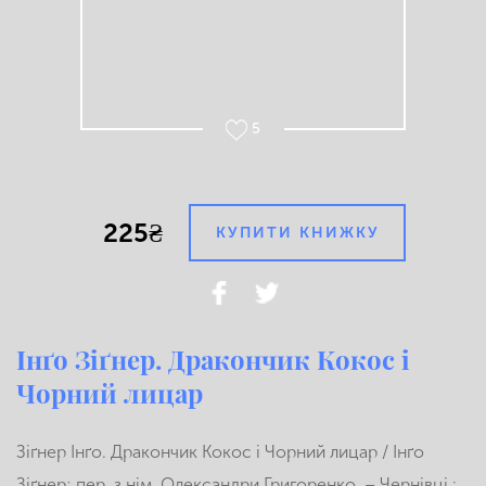
5
225₴
КУПИТИ КНИЖКУ
Інґо Зіґнер. Дракончик Кокос і
Чорний лицар
Зіґнер Інґо. Дракончик Кокос і Чорний лицар / Інґо
Зіґнер; пер. з нім. Олександри Григоренко. – Чернівці :