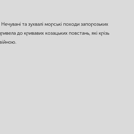
ї. Нечувані та зухвалі морські походи запорозьких
ривела до кривавих козацьких повстань, які крізь
війною.