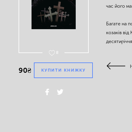
час його ма
Багате на п
козаків від
десятирічч
8
90₴
КУПИТИ КНИЖКУ