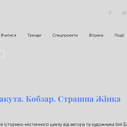
Вчитися
Тренди
Спецпроекти
Вітрина
Події
А
Бакута. Кобзар. Страшна Жінка
ія історико-містичного циклу від автора та художника Іллі Б