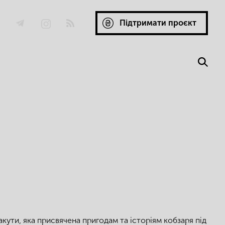
Підтримати проєкт
акути, яка присвячена пригодам та історіям кобзаря під