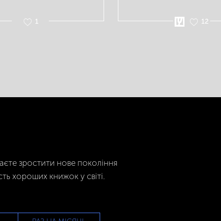
1
12
гаєте зростити нове покоління
сть хороших книжок у світі.