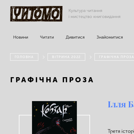
Культура читання
і мистецтво книговидання
Новини
Читати
Дивитися
Знайомитися
ГОЛОВНА
ВІТРИНА 2022
ГРАФІЧНА ПРОЗ
ГРАФІЧНА ПРОЗА
Ілля 
Третя істор