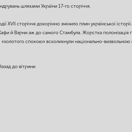
ндрувань шляхами України 17-го сторіччя.
одії XVII сторіччя докорінно змінило плин української історі
 Кафи й Варни аж до самого Стамбула. Жорстка полонізація п
я «золотого спокою» всколихнули національно-визвольною 
Назад до вітрини