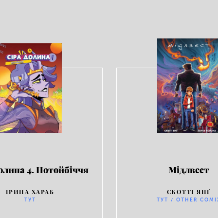
олина 4. Потойбіччя
Мідлвест
ІРИНА ХАРАБ
СКОТТІ ЯНҐ
ТУТ
ТУТ / OTHER COMI