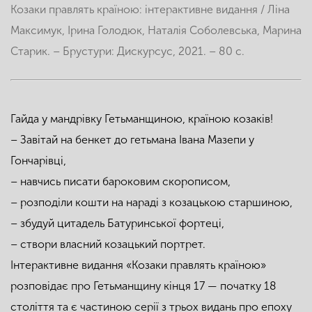
Козаки правлять країною: інтерактивне видання / Ліна
Максимук, Ірина Голодюк, Наталія Соболевська, Марина
Старик. – Брустури: Дискурсус, 2021. – 80 с.
Гайда у мандрівку Гетьманщиною, країною козаків!
– Завітай на бенкет до гетьмана Івана Мазепи у
Гончарівці,
– навчись писати бароковим скорописом,
– розподіли кошти на нараді з козацькою старшиною,
– збудуй цитадель Батуринської фортеці,
– створи власний козацький портрет.
Інтерактивне видання «Козаки правлять країною»
розповідає про Гетьманщину кінця 17 — початку 18
століття та є частиною серії з трьох видань про епоху