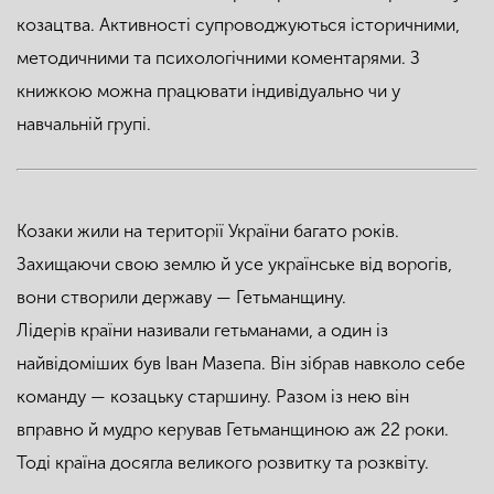
козацтва. Активності супроводжуються історичними,
методичними та психологічними коментарями. З
книжкою можна працювати індивідуально чи у
навчальній групі.
Козаки жили на території України багато років.
Захищаючи свою землю й усе українське від ворогів,
вони створили державу — Гетьманщину.
Лідерів країни називали гетьманами, а один із
найвідоміших був Іван Мазепа. Він зібрав навколо себе
команду — козацьку старшину. Разом із нею він
вправно й мудро керував Гетьманщиною аж 22 роки.
Тоді країна досягла великого розвитку та розквіту.