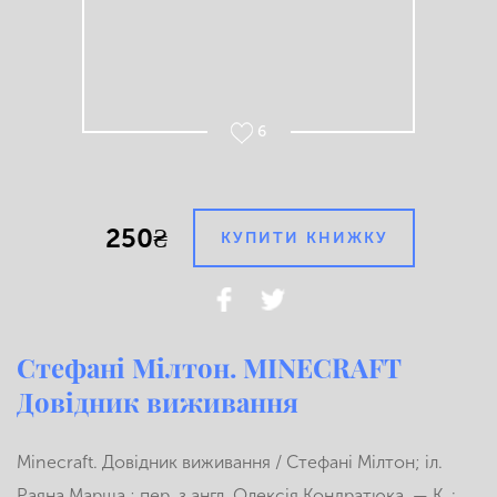
6
250₴
КУПИТИ КНИЖКУ
Стефані Мілтон. MINECRAFT
Довідник виживання
Minecraft. Довідник виживання / Стефані Мілтон; іл.
Раяна Марша ; пер. з англ. Олексія Кондратюка. — К. :