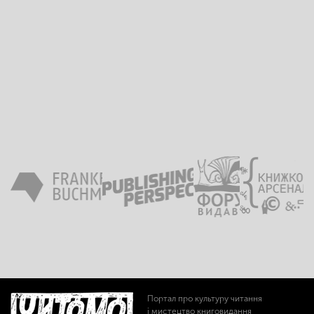
Портал про культуру читання
і мистецтво книговидання